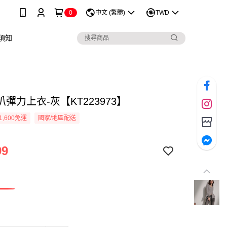
0
中文 (繁體)
TWD
須知
彈力上衣-灰【KT223973】
1,600免運
國家/地區配送
99