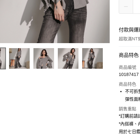
付款與運
超取滿NT$
付款方式
商品特色
信用卡一
商品編號
10187417
超商取貨
商品特色
LINE Pay
不可拆
彈性面
Apple Pay
銷售重點
街口支付
*訂購前
*內搭褲
Google Pa
用於七日
大哥付你