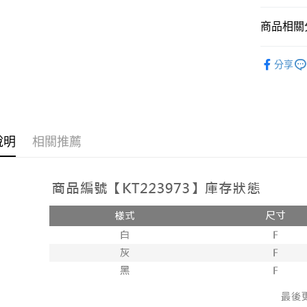
相關說明
【大哥付
商品相關分
AFTEE先
1.本服務
2.付款方
相關說明
人氣商品
流程，驗
【關於「A
分享
ATM付款
完成交易
AFTEE
【上衣】
3.實際核
便利好安
4.訂單成
１．簡單
消。如遇
２．便利
運送方式
無法說明
３．安心
【繳款方
全家取貨
說明
相關推薦
1.分期款
【「AFT
醒簡訊。
每筆NT$6
１．於結帳
2.透過簡
付」結帳
帳／街口支
付款後全
２．訂單
３．收到繳
每筆NT$6
【注意事
／ATM／
1.本服務
※ 請注意
已關閉，
用戶於交
絡購買商品
款買賣價
先享後付
每筆NT$10
2.基於同
※ 交易是
資料（包
是否繳費成
已關閉，請
用，由本
付客戶支
每筆NT$10
3.完整用
【注意事