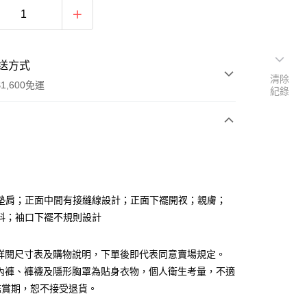
送方式
清除
1,600免運
紀錄
次付款
付款
墊肩；正面中間有接縫線設計；正面下襬開衩；親膚；
料；袖口下襬不規則設計
請詳閱尺寸表及購物說明，下單後即代表同意賣場規定。
、內褲、褲襪及隱形胸罩為貼身衣物，個人衛生考量，不適
y
鑑賞期，恕不接受退貨。
分期