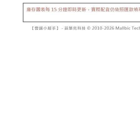
7-11取貨
１．透過由
交易，需
每筆NT$6
求債權轉
２．關於
付款後7-1
https://aft
每筆NT$6
３．未成
「AFTE
宅配
任。
４．使用「
每筆NT$1
即時審查
結果請求
國家/地區
５．嚴禁
形，恩沛
動。