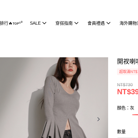
行🔥ᴛᴏᴘ⁵⁰
SALE
穿搭指南
會員禮遇
海外購物
開衩喇叭
超取滿NT$
NT$730
NT$3
顏色：灰
數量