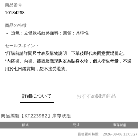
商品番号
コンビニ店頭代金引換
10184268
LINE Pay
商品の特徴
Apple Pay
透氣；立體軟格紋路面料；圓領；具彈性
JKOPAY
セールスポイント
*訂購前請詳閱尺寸表及購物說明，下單後即代表同意賣場規定。
Google Pay
*內搭褲、內褲、褲襪及隱形胸罩為貼身衣物，個人衛生考量，不適
OP Pay Later
用於七日鑑賞期，恕不接受退貨。
説明
【OP Pay Later 使用説明】
AFTEE代金後払い
1. 本サービスは台湾大哥大によって提供され、台湾大哥大のユーザーは追
加の申請なしで即時に利用可能です。
説明
詳細について
おすすめ関連商品
2. 支払い方法で「OP Pay Later」を選択すると、注文が成立した後に自動
一、 AFTEE代金後払いについて
的に OP Pay Later の取引プロセスに移行し、携帯番号を確認後、分割払
ATM払い
1.お支払い方法でAFTEE代金後払いを選択すると、携帯電話認証ウィンド
いの回数や支払い期限を選択し、支払いを確認すると取引が完了します。
ウが表示されます。
3. 実際の承認額、分割回数および費用については、後続の取引確認ページ
2.SMSで認証してお支払い手続を進めてください。
配送方法
を基準とします。
3.注文するときのお支払いは不要です。商品はご指定の住所に配送されま
4. 注文成立後30分以内に確認取引を行わない場合や審査が通過しない場
す。
全家取貨付款
合、注文は自動的にキャンセルされます。「転専審査」に未通過の状況が
4.ご注文が完了すると、携帯に支払い通知のSMSが届きます。アプリ会員
発生した場合は、システムの評価基準に達していないことを意味し、評価
配送毎にNT$60、NT$1,800以上で送料無料
の場合は、AFTEE アプリプッシュ通知が届きます。