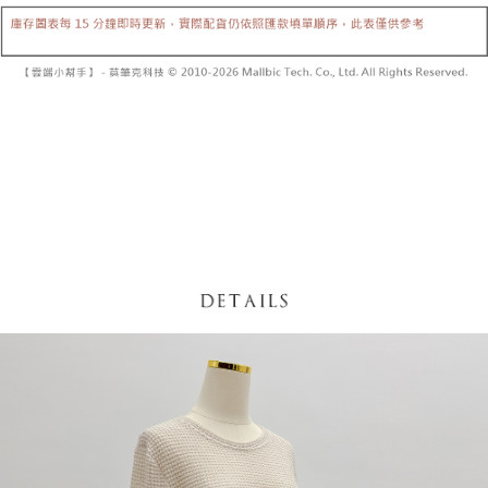
内容についての説明はいたしかねます。
5.商品受け取り時のお支払いは不要です。商品を確かめてから、SMSまた
付款後全家取貨
はアプリの通知に従って、4大コンビニ、またはATM/オンラインバンキン
グでお支払いください。
配送毎にNT$60、NT$1,600以上で送料無料
【支払い方法の説明】
1. 分割払いの金額は電信請求書に統合されず、「OP Pay Later」は毎月の
代金納付期限は最短で 14 日以内ですので、ご注意ください。AFTEE アプ
已關閉，請勿下單
締め日後に支払いリマインダーのSMSを送信します。
リをダウンロードして AFTEE 会員になるとお支払い期限を最長 45 日以内
2. SMSのリンクを通じて請求書を開いた後、「コンビニバーコード／台湾
配送毎にNT$10,000
まで延長できます。
大直営店舗／銀行振込／街口支払い／iPASS MONEY」などのチャネルで
支払いを選択できます。
已關閉，請勿下單(付取)
お支払期限は、ショップが請求した期日と、AFTEEで延長できる日数をも
とに計算されます。AFTEEで注文すると、商品を受け取るまで支払い期限
配送毎にNT$10,000
【注意事項】
を延長できますが、商品を期限内に受け取れない場合があります（例：予
1. 本サービスは「台湾大哥大株式会社」（以下「当社」といいます）によ
約商品や商品到着日が比較的遅い商品）。そのため、商品到着の有無に関
7-11取貨付款
って提供され、ユーザーが取引時に本サービスを通じて商品やサービスを
わらず、AFTEEで指定された期限内にお支払いください。
購入できるようにし、店舗が売買／分割払い売買の債権を当社に譲渡した
配送毎にNT$60、NT$1,800以上で送料無料
後、契約に基づいて当社の請求書で帳款を支払うことになります。
二、支払い限度額
2. 「OP Pay Later」を利用する契約関係の目的から、店舗はあなたの個人
付款後7-11取貨
1.初回 AFTEEを ご利用の際に、認証結果及び当社の審査の結果に基づ
情報（名前、電話または住所を含む）を台湾大哥大に提供し、収集、処理
き、限度額が設定されます。
配送毎にNT$60、NT$1,600以上で送料無料
および利用するために、当社があなた本人と分割請求書に必要な情報の確
2.決済金額は最低NT$20です。
認、照合および修正を行います。
3.現在、台湾の会員のみご利用いただけます。
宅配
3. 完全なユーザーサービス規約については、以下のリンクを参照してくだ
さい：
https://oppay.tw/userRule
三、利用規約「AFTEE代金後払い」（以下当サービスという）はネットプ
配送毎にNT$100、NT$2,500以上で送料無料
ロテクションズ（以下 AFTEE という）が提供し、AFTEEが代金を徴収し
ます。当サービスご利用の際に提供しなければならない個人情報（注文者
國家/地區配送
送料を確認
の氏名、電話番号、受取人の氏名、電話番号、受取人住所を含むがこれに