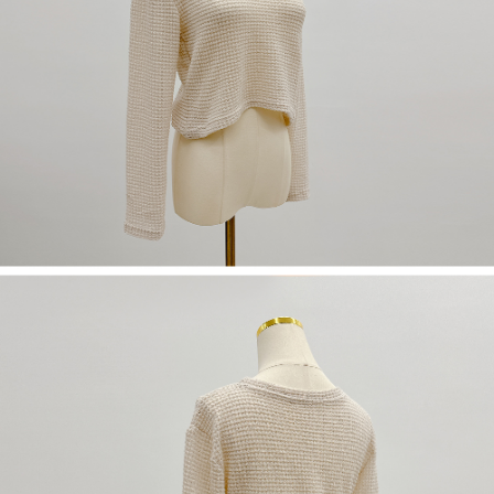
限らない）は、AFTEEに渡され当サービスで必要な範囲内で利用されま
す。AFTEEの個人情報の収集、処理、利用について、詳細はAFTEE公式ホ
ームページの『個人情報の収集、処理及び利用に関する声明』をご参照く
ださい（
https://aftee.tw/privacypolicy/
）。
AFTEEの初回ご利用の際に、審査を通過すれば、最高額がNT$10,000にな
ります。支払い期限を過ぎた場合、その金額に基づいて年利20%の遅延滞
納金が加算されます。未成年の利用者は、事前に法定代理人または後見人
の同意を得ればAFTEEをご利用いただけます。
個人情報の処理、利用について疑問がある、または関連する法律の権利を
行使したい場合は、ネットプロテクションズ
cs_tw@netprotections.co.jp
にご連絡ください。上記に示した個人情報を、必要な購入注文書とあわせ
てAFTEEにご提供いただく、またはAFTEEにあなたの個人情報の収集、処
理、利用を許可することににご同意いただけない場合は、当サービスを選
択しないでください。