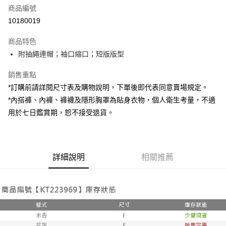
商品編號
超商取貨付款
10180019
LINE Pay
商品特色
Apple Pay
附抽繩連帽；袖口縮口；短版版型
街口支付
銷售重點
*訂購前請詳閱尺寸表及購物說明，下單後即代表同意賣場規定。
Google Pay
*內搭褲、內褲、褲襪及隱形胸罩為貼身衣物，個人衛生考量，不適
大哥付你分期
用於七日鑑賞期，恕不接受退貨。
相關說明
【大哥付你分期使用說明】
AFTEE先享後付
1.本服務由台灣大哥大提供，台灣大哥大用戶可立即使用無須另外申請。
2.付款方式選擇「大哥付你分期」，訂單成立後會自動跳轉到大哥付的交易
相關說明
詳細說明
相關推薦
流程，驗證手機門號後，選擇欲分期的期數、繳款截止日，確認付款後即完
【關於「AFTEE先享後付」】
成交易。
ATM付款
AFTEE先享後付是「在收到商品之後才付款」的支付方式。 讓您購物簡單
3.實際核准額度、可分期數及費用金額請依後續交易確認頁面所載為準。
便利好安心！
4.訂單成立30分鐘內，如未前往確認交易或遇審核未通過，訂單將自動取
１．簡單：不需註冊會員、不需綁卡、不需儲值。
運送方式
消。如遇「轉專審核」未通過狀況，表示未達大哥付你分期系統評分，恕無
２．便利：只要手機號碼，簡訊認證，即可結帳。
法說明評估內容。
３．安心：先確認商品／服務後，再付款。
全家取貨付款
【繳款方式說明】
1.分期款項不併入電信帳單，「大哥付你分期」於每月結算日後寄送繳費提
每筆NT$60，滿NT$1,800(含以上)免運費