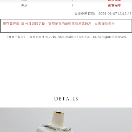
【「AFTEE先享後付」結帳流程】
醒簡訊。
１．於結帳方式選擇「AFTEE先享後付」後，將跳轉至「AFTEE先享後付」
2.透過簡訊連結打開帳單後，可選擇「超商條碼／台灣大直營門市／銀行轉
付款後全家取貨
結帳頁面，進行簡訊認證並確認金額後，即可完成結帳。
帳／街口支付／iPASS MONEY」等通路繳費。
２．訂單成立數日內，您將收到繳費通知簡訊。
每筆NT$60，滿NT$1,600(含以上)免運費
３．收到繳費通知簡訊後14天內，點擊此簡訊中的連結，可透過四大超商／
【注意事項】
ATM／網路銀行／等多元方式進行付款，方視為交易完成。
已關閉，請勿下單
1.本服務係由「台灣大哥大股份有限公司」（以下簡稱本公司）所提供，讓
※ 請注意：結帳手續完成當下不需立刻繳費，但若您需要取消訂單，請聯絡
用戶於交易時，得透過本服務購買商品或服務，並由商店將買賣／分期付款
每筆NT$10,000
購買商品的店家。未經商家同意取消之訂單仍視為有效，需透過AFTEE先享
買賣價金債權讓與本公司後，依約使用本公司帳單繳交帳款。
後付繳納相關費用。
2.基於同意付款使用「大哥付你分期」之契約關係目的，商店將以您的個人
已關閉，請勿下單(付取)
※ 交易是否成功請以「AFTEE先享後付 」之結帳頁面顯示為準，若有關於
資料（包含姓名、電話或地址）提供予台灣大哥大進項蒐集、處理及利用，
是否繳費成功／繳費後需取消欲退款等相關疑問，請聯繫「AFTEE先享後付
每筆NT$10,000
由本公司與您本人進行分期帳單所需資料之確認、核對及更正。
客戶支援中心」
https://netprotections.freshdesk.com/support/home
3.完整用戶服務條款，請詳閱以下連結：
https://oppay.tw/userRule
7-11取貨付款
【注意事項】
１．透過由恩沛科技股份有限公司提供之「AFTEE先享後付」服務完成之交
每筆NT$60，滿NT$1,800(含以上)免運費
易，需依本服務之必要範圍內提供個人資料，並將交易相關給付款項請求債
權轉讓予恩沛科技股份有限公司。
付款後7-11取貨
２．關於個人資料處理事宜，請瀏覽以下網址：
每筆NT$60，滿NT$1,600(含以上)免運費
https://aftee.tw/terms/#terms3
３．未成年的使用者請事先徵得法定代理人或監護人之同意方可使用
宅配
「AFTEE先享後付」，若未經同意申辦者引起之損失，本公司不負相關責
任。
每筆NT$100，滿NT$2,500(含以上)免運費
４．使用「AFTEE先享後付」時，將依據個別帳號之用戶狀況，依本公司即
時審查核予不同之上限額度；若仍有額度不足之情形，本公司將視審查結果
國家/地區配送
查看運費
請求用戶進行身份認證。