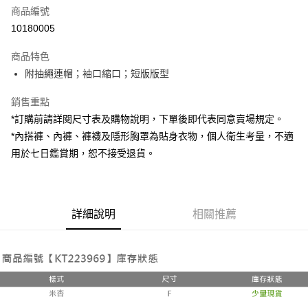
商品編號
超商取貨付款
10180005
LINE Pay
商品特色
Apple Pay
附抽繩連帽；袖口縮口；短版版型
街口支付
銷售重點
*訂購前請詳閱尺寸表及購物說明，下單後即代表同意賣場規定。
Google Pay
*內搭褲、內褲、褲襪及隱形胸罩為貼身衣物，個人衛生考量，不適
大哥付你分期
用於七日鑑賞期，恕不接受退貨。
相關說明
【大哥付你分期使用說明】
AFTEE先享後付
1.本服務由台灣大哥大提供，台灣大哥大用戶可立即使用無須另外申請。
2.付款方式選擇「大哥付你分期」，訂單成立後會自動跳轉到大哥付的交易
相關說明
詳細說明
相關推薦
流程，驗證手機門號後，選擇欲分期的期數、繳款截止日，確認付款後即完
【關於「AFTEE先享後付」】
成交易。
ATM付款
AFTEE先享後付是「在收到商品之後才付款」的支付方式。 讓您購物簡單
3.實際核准額度、可分期數及費用金額請依後續交易確認頁面所載為準。
便利好安心！
4.訂單成立30分鐘內，如未前往確認交易或遇審核未通過，訂單將自動取
１．簡單：不需註冊會員、不需綁卡、不需儲值。
運送方式
消。如遇「轉專審核」未通過狀況，表示未達大哥付你分期系統評分，恕無
２．便利：只要手機號碼，簡訊認證，即可結帳。
法說明評估內容。
３．安心：先確認商品／服務後，再付款。
全家取貨付款
【繳款方式說明】
1.分期款項不併入電信帳單，「大哥付你分期」於每月結算日後寄送繳費提
每筆NT$60，滿NT$1,800(含以上)免運費