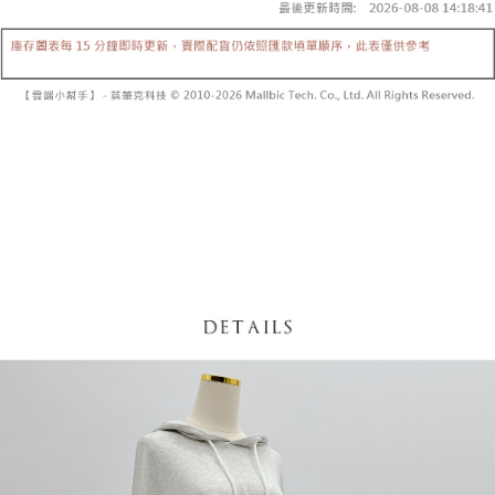
【「AFTEE先享後付」結帳流程】
醒簡訊。
１．於結帳方式選擇「AFTEE先享後付」後，將跳轉至「AFTEE先享後付」
2.透過簡訊連結打開帳單後，可選擇「超商條碼／台灣大直營門市／銀行轉
付款後全家取貨
結帳頁面，進行簡訊認證並確認金額後，即可完成結帳。
帳／街口支付／iPASS MONEY」等通路繳費。
２．訂單成立數日內，您將收到繳費通知簡訊。
每筆NT$60，滿NT$1,600(含以上)免運費
３．收到繳費通知簡訊後14天內，點擊此簡訊中的連結，可透過四大超商／
【注意事項】
ATM／網路銀行／等多元方式進行付款，方視為交易完成。
已關閉，請勿下單
1.本服務係由「台灣大哥大股份有限公司」（以下簡稱本公司）所提供，讓
※ 請注意：結帳手續完成當下不需立刻繳費，但若您需要取消訂單，請聯絡
用戶於交易時，得透過本服務購買商品或服務，並由商店將買賣／分期付款
每筆NT$10,000
購買商品的店家。未經商家同意取消之訂單仍視為有效，需透過AFTEE先享
買賣價金債權讓與本公司後，依約使用本公司帳單繳交帳款。
後付繳納相關費用。
2.基於同意付款使用「大哥付你分期」之契約關係目的，商店將以您的個人
已關閉，請勿下單(付取)
※ 交易是否成功請以「AFTEE先享後付 」之結帳頁面顯示為準，若有關於
資料（包含姓名、電話或地址）提供予台灣大哥大進項蒐集、處理及利用，
是否繳費成功／繳費後需取消欲退款等相關疑問，請聯繫「AFTEE先享後付
每筆NT$10,000
由本公司與您本人進行分期帳單所需資料之確認、核對及更正。
客戶支援中心」
https://netprotections.freshdesk.com/support/home
3.完整用戶服務條款，請詳閱以下連結：
https://oppay.tw/userRule
7-11取貨付款
【注意事項】
１．透過由恩沛科技股份有限公司提供之「AFTEE先享後付」服務完成之交
每筆NT$60，滿NT$1,800(含以上)免運費
易，需依本服務之必要範圍內提供個人資料，並將交易相關給付款項請求債
權轉讓予恩沛科技股份有限公司。
付款後7-11取貨
２．關於個人資料處理事宜，請瀏覽以下網址：
每筆NT$60，滿NT$1,600(含以上)免運費
https://aftee.tw/terms/#terms3
３．未成年的使用者請事先徵得法定代理人或監護人之同意方可使用
宅配
「AFTEE先享後付」，若未經同意申辦者引起之損失，本公司不負相關責
任。
每筆NT$100，滿NT$2,500(含以上)免運費
４．使用「AFTEE先享後付」時，將依據個別帳號之用戶狀況，依本公司即
時審查核予不同之上限額度；若仍有額度不足之情形，本公司將視審查結果
國家/地區配送
查看運費
請求用戶進行身份認證。