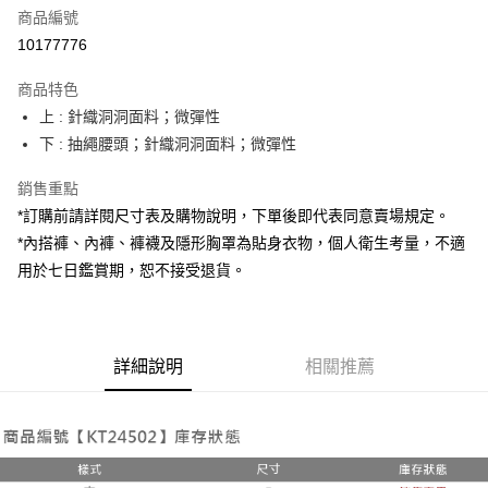
商品編號
超商取貨付款
10177776
LINE Pay
商品特色
Apple Pay
上 : 針織洞洞面料；微彈性
下 : 抽繩腰頭；針織洞洞面料；微彈性
街口支付
銷售重點
Google Pay
*訂購前請詳閱尺寸表及購物說明，下單後即代表同意賣場規定。
大哥付你分期
*內搭褲、內褲、褲襪及隱形胸罩為貼身衣物，個人衛生考量，不適
相關說明
用於七日鑑賞期，恕不接受退貨。
【大哥付你分期使用說明】
AFTEE先享後付
1.本服務由台灣大哥大提供，台灣大哥大用戶可立即使用無須另外申請。
2.付款方式選擇「大哥付你分期」，訂單成立後會自動跳轉到大哥付的交易
相關說明
流程，驗證手機門號後，選擇欲分期的期數、繳款截止日，確認付款後即完
【關於「AFTEE先享後付」】
成交易。
詳細說明
相關推薦
ATM付款
AFTEE先享後付是「在收到商品之後才付款」的支付方式。 讓您購物簡單
3.實際核准額度、可分期數及費用金額請依後續交易確認頁面所載為準。
便利好安心！
4.訂單成立30分鐘內，如未前往確認交易或遇審核未通過，訂單將自動取
１．簡單：不需註冊會員、不需綁卡、不需儲值。
運送方式
消。如遇「轉專審核」未通過狀況，表示未達大哥付你分期系統評分，恕無
２．便利：只要手機號碼，簡訊認證，即可結帳。
法說明評估內容。
３．安心：先確認商品／服務後，再付款。
全家取貨付款
【繳款方式說明】
1.分期款項不併入電信帳單，「大哥付你分期」於每月結算日後寄送繳費提
每筆NT$60，滿NT$1,800(含以上)免運費