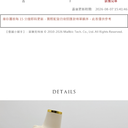
【「AFTEE先享後付」結帳流程】
醒簡訊。
１．於結帳方式選擇「AFTEE先享後付」後，將跳轉至「AFTEE先享後付」
2.透過簡訊連結打開帳單後，可選擇「超商條碼／台灣大直營門市／銀行轉
付款後全家取貨
結帳頁面，進行簡訊認證並確認金額後，即可完成結帳。
帳／街口支付／iPASS MONEY」等通路繳費。
２．訂單成立數日內，您將收到繳費通知簡訊。
每筆NT$60，滿NT$1,600(含以上)免運費
３．收到繳費通知簡訊後14天內，點擊此簡訊中的連結，可透過四大超商／
【注意事項】
ATM／網路銀行／等多元方式進行付款，方視為交易完成。
已關閉，請勿下單
1.本服務係由「台灣大哥大股份有限公司」（以下簡稱本公司）所提供，讓
※ 請注意：結帳手續完成當下不需立刻繳費，但若您需要取消訂單，請聯絡
用戶於交易時，得透過本服務購買商品或服務，並由商店將買賣／分期付款
每筆NT$10,000
購買商品的店家。未經商家同意取消之訂單仍視為有效，需透過AFTEE先享
買賣價金債權讓與本公司後，依約使用本公司帳單繳交帳款。
後付繳納相關費用。
2.基於同意付款使用「大哥付你分期」之契約關係目的，商店將以您的個人
已關閉，請勿下單(付取)
※ 交易是否成功請以「AFTEE先享後付 」之結帳頁面顯示為準，若有關於
資料（包含姓名、電話或地址）提供予台灣大哥大進項蒐集、處理及利用，
是否繳費成功／繳費後需取消欲退款等相關疑問，請聯繫「AFTEE先享後付
每筆NT$10,000
由本公司與您本人進行分期帳單所需資料之確認、核對及更正。
客戶支援中心」
https://netprotections.freshdesk.com/support/home
3.完整用戶服務條款，請詳閱以下連結：
https://oppay.tw/userRule
7-11取貨付款
【注意事項】
１．透過由恩沛科技股份有限公司提供之「AFTEE先享後付」服務完成之交
每筆NT$60，滿NT$1,800(含以上)免運費
易，需依本服務之必要範圍內提供個人資料，並將交易相關給付款項請求債
權轉讓予恩沛科技股份有限公司。
付款後7-11取貨
２．關於個人資料處理事宜，請瀏覽以下網址：
每筆NT$60，滿NT$1,600(含以上)免運費
https://aftee.tw/terms/#terms3
３．未成年的使用者請事先徵得法定代理人或監護人之同意方可使用
宅配
「AFTEE先享後付」，若未經同意申辦者引起之損失，本公司不負相關責
任。
每筆NT$100，滿NT$2,500(含以上)免運費
４．使用「AFTEE先享後付」時，將依據個別帳號之用戶狀況，依本公司即
時審查核予不同之上限額度；若仍有額度不足之情形，本公司將視審查結果
國家/地區配送
查看運費
請求用戶進行身份認證。