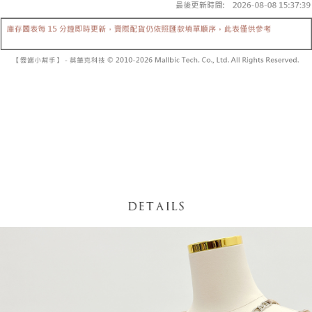
5. 收到商品當下無需繳費，確認無誤後，請再利用繳費通知簡訊或AFTEE
1. 分期款项不并入电信账单，“大哥付你分期”于每月结算日后寄送缴费提醒
APP於四大便利商店‧ATM/網銀等方式進行付款。
短信。
付款後全家取貨
2. 通过短信链接打开账单后，可选择 “超商条码／台湾大直营门市／银行转
請留意繳費期限為 14 天。唯有下載 AFTEE App 成為 AFTEE 會員者方能享
每笔NT$60，满NT$1,600(含以上)免运费
账／街口支付／iPASS MONEY”等通路缴费。
有最長 45 天內付款之服務。
已關閉，請勿下單
【注意事项】
繳費期限，為商家向您請款的時間，再加上使用AFTEE可延長的天數所計算
1. 本服务系由 “台湾大哥大股份有限公司”所提供，让用户于交易时，得通过
每笔NT$10,000
出。使用AFTEE下訂可以延長您收到商品前的繳費天數，但無法保證一定能
本服务购买商品或服务，并由商店将买卖／分期付款买卖价金债权让与本公
夠在期限內收到商品(例如:預購商品或預計到貨時間較長者)。因此無論收到
司后，依约使用本公司账单缴交账款。
已關閉，請勿下單(付取)
商品與否，仍需要請您在AFTEE規定的時間內完成繳費。
2. 基于同意付款使用 “大哥付你分期”之契约关系目的，商店将以您的个人资
每笔NT$10,000
料（包含姓名、电话或地址）提供予台湾大哥大进项收集、处理及利用，由
二、付款限制
台湾大哥大与本人进行分期账单所需资料之确认、核对及更正。
1. 初次使用 AFTEE 時，將依認證結果及本公司審查結果，核予每個人不同
7-11取貨付款
3. 完整用户服务条款，请详阅以下链接：
https://oppay.tw/userRule
之上限額度
2. 結帳金額須大於NT$30
每笔NT$60，满NT$1,800(含以上)免运费
3. 目前僅支援台灣會員
付款後7-11取貨
三、聲明條款
每笔NT$60，满NT$1,600(含以上)免运费
「AFTEE先享後付」(下稱本服務)乃由恩沛科技股份有限公司(下稱 AFTEE )
所提供，並由 AFTEE 向您收取款項。因使用本服務所須提供之個人資料(包
宅配
含但不限於訂購人姓名、電話，收件人姓名、電話、收件地址)，將交付予
AFTEE 於本服務必要服務範圍內運用。關於 AFTEE 對於個人資料之蒐集、
每笔NT$100，满NT$2,500(含以上)免运费
處理、利用，詳參 AFTEE 官網之『個人資料蒐集、處理及利用告知聲明』
（
https://aftee.tw/privacypolicy/
）。
國家/地區配送
查看运费