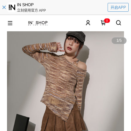
IN SHOP
开启APP
立刻使用官方 APP
0
1
/
5