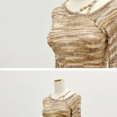
若款項超過繳費期限，將根據當次的金額加收年利率 16% 的逾期滯納金。
未成年的使用者，請事先徵得法定代理人或監護人之同意方可使用
AFTEE。
若您對於個人資料之處理、利用有任何疑問，或欲行使相關法律權利，請聯
繫恩沛科技股份有限公司。若您不同意我們將上開所示之個人資料，連同必
要之購買訂單資訊提供予 AFTEE ，或讓 AFTEE 蒐集處理利用您的個人資
料，請勿選用本服務。