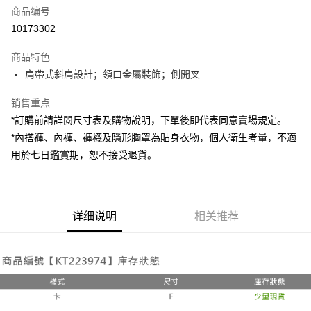
商品编号
超商取货付款
10173302
LINE Pay
商品特色
Apple Pay
肩帶式斜肩設計；領口金屬裝飾；側開叉
街口支付
销售重点
*訂購前請詳閱尺寸表及購物說明，下單後即代表同意賣場規定。
Google Pay
*內搭褲、內褲、褲襪及隱形胸罩為貼身衣物，個人衛生考量，不適
大哥付你分期
用於七日鑑賞期，恕不接受退貨。
相关说明
【大哥付你分期使用说明】
AFTEE先享后付
1. 本服务由台湾大哥大提供，电信用户可立即使用无须另外申请。（限个人
月租型门号，不开放公司户及预付卡使用）
相关说明
详细说明
相关推荐
2. 付款方式选择 “大哥付你分期”，订单成立后会自动跳转到大哥付的交易流
一、關於 AFTEE先享後付
程，验证手机门号后，选择欲分期的期数、缴款截止日，确认付款后即完成
ATM付款
1. 於付款方式選擇AFTEE先享後付，將跳出AFTEE先享後付手機驗證視
交易。
窗。
3. 实际核准额度、可分期数及费用金额请依后续交易确认页面所载为准。
2. 進行簡訊驗證之後，即可完成結帳手續。
运送方式
4. 订单成立30分钟内，如未前往确认交易或遇审核未通过，订单将自动取
3. 訂單確認後不需事先繳費，商品會配送至您的指定地址。
消。如遇 “转专审核”未通过状况，表示未达系统评分，恕无法说明评估内
4. 下訂完成後，您的手機會收到一封繳費通知簡訊，APP會員則會收到
全家取貨付款
容。
AFTEE APP推播通知。
【缴款方式说明】
每笔NT$60，满NT$1,800(含以上)免运费