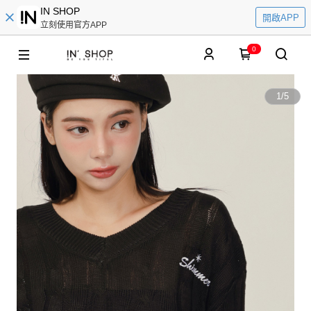
IN SHOP
開啟APP
立刻使用官方APP
0
1
/
5