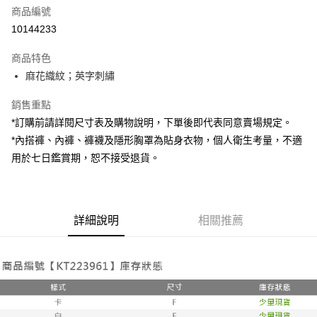
商品編號
超商取貨付款
10144233
LINE Pay
商品特色
Apple Pay
麻花織紋；英字刺繡
街口支付
銷售重點
*訂購前請詳閱尺寸表及購物說明，下單後即代表同意賣場規定。
Google Pay
*內搭褲、內褲、褲襪及隱形胸罩為貼身衣物，個人衛生考量，不適
大哥付你分期
用於七日鑑賞期，恕不接受退貨。
相關說明
【大哥付你分期使用說明】
AFTEE先享後付
1.本服務由台灣大哥大提供，台灣大哥大用戶可立即使用無須另外申請。
2.付款方式選擇「大哥付你分期」，訂單成立後會自動跳轉到大哥付的交易
相關說明
詳細說明
相關推薦
流程，驗證手機門號後，選擇欲分期的期數、繳款截止日，確認付款後即完
【關於「AFTEE先享後付」】
成交易。
ATM付款
AFTEE先享後付是「在收到商品之後才付款」的支付方式。 讓您購物簡單
3.實際核准額度、可分期數及費用金額請依後續交易確認頁面所載為準。
便利好安心！
4.訂單成立30分鐘內，如未前往確認交易或遇審核未通過，訂單將自動取
１．簡單：不需註冊會員、不需綁卡、不需儲值。
運送方式
消。如遇「轉專審核」未通過狀況，表示未達大哥付你分期系統評分，恕無
２．便利：只要手機號碼，簡訊認證，即可結帳。
法說明評估內容。
３．安心：先確認商品／服務後，再付款。
全家取貨付款
【繳款方式說明】
1.分期款項不併入電信帳單，「大哥付你分期」於每月結算日後寄送繳費提
每筆NT$60，滿NT$1,800(含以上)免運費