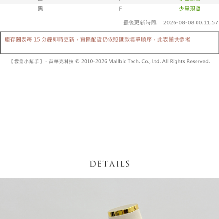
【「AFTEE先享後付」結帳流程】
醒簡訊。
１．於結帳方式選擇「AFTEE先享後付」後，將跳轉至「AFTEE先享後付」
2.透過簡訊連結打開帳單後，可選擇「超商條碼／台灣大直營門市／銀行轉
付款後全家取貨
結帳頁面，進行簡訊認證並確認金額後，即可完成結帳。
帳／街口支付／iPASS MONEY」等通路繳費。
２．訂單成立數日內，您將收到繳費通知簡訊。
每筆NT$60，滿NT$1,600(含以上)免運費
３．收到繳費通知簡訊後14天內，點擊此簡訊中的連結，可透過四大超商／
【注意事項】
ATM／網路銀行／等多元方式進行付款，方視為交易完成。
已關閉，請勿下單
1.本服務係由「台灣大哥大股份有限公司」（以下簡稱本公司）所提供，讓
※ 請注意：結帳手續完成當下不需立刻繳費，但若您需要取消訂單，請聯絡
用戶於交易時，得透過本服務購買商品或服務，並由商店將買賣／分期付款
每筆NT$10,000
購買商品的店家。未經商家同意取消之訂單仍視為有效，需透過AFTEE先享
買賣價金債權讓與本公司後，依約使用本公司帳單繳交帳款。
後付繳納相關費用。
2.基於同意付款使用「大哥付你分期」之契約關係目的，商店將以您的個人
已關閉，請勿下單(付取)
※ 交易是否成功請以「AFTEE先享後付 」之結帳頁面顯示為準，若有關於
資料（包含姓名、電話或地址）提供予台灣大哥大進項蒐集、處理及利用，
是否繳費成功／繳費後需取消欲退款等相關疑問，請聯繫「AFTEE先享後付
每筆NT$10,000
由本公司與您本人進行分期帳單所需資料之確認、核對及更正。
客戶支援中心」
https://netprotections.freshdesk.com/support/home
3.完整用戶服務條款，請詳閱以下連結：
https://oppay.tw/userRule
7-11取貨付款
【注意事項】
１．透過由恩沛科技股份有限公司提供之「AFTEE先享後付」服務完成之交
每筆NT$60，滿NT$1,800(含以上)免運費
易，需依本服務之必要範圍內提供個人資料，並將交易相關給付款項請求債
權轉讓予恩沛科技股份有限公司。
付款後7-11取貨
２．關於個人資料處理事宜，請瀏覽以下網址：
每筆NT$60，滿NT$1,600(含以上)免運費
https://aftee.tw/terms/#terms3
３．未成年的使用者請事先徵得法定代理人或監護人之同意方可使用
宅配
「AFTEE先享後付」，若未經同意申辦者引起之損失，本公司不負相關責
任。
每筆NT$100，滿NT$2,500(含以上)免運費
４．使用「AFTEE先享後付」時，將依據個別帳號之用戶狀況，依本公司即
時審查核予不同之上限額度；若仍有額度不足之情形，本公司將視審查結果
國家/地區配送
查看運費
請求用戶進行身份認證。