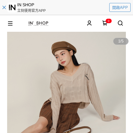
IN SHOP
開啟APP
立刻使用官方APP
0
1
/
5