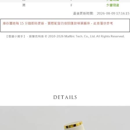
【「AFTEE先享後付」結帳流程】
醒簡訊。
１．於結帳方式選擇「AFTEE先享後付」後，將跳轉至「AFTEE先享後付」
2.透過簡訊連結打開帳單後，可選擇「超商條碼／台灣大直營門市／銀行轉
付款後全家取貨
結帳頁面，進行簡訊認證並確認金額後，即可完成結帳。
帳／街口支付／iPASS MONEY」等通路繳費。
２．訂單成立數日內，您將收到繳費通知簡訊。
每筆NT$60，滿NT$1,600(含以上)免運費
３．收到繳費通知簡訊後14天內，點擊此簡訊中的連結，可透過四大超商／
【注意事項】
ATM／網路銀行／等多元方式進行付款，方視為交易完成。
已關閉，請勿下單
1.本服務係由「台灣大哥大股份有限公司」（以下簡稱本公司）所提供，讓
※ 請注意：結帳手續完成當下不需立刻繳費，但若您需要取消訂單，請聯絡
用戶於交易時，得透過本服務購買商品或服務，並由商店將買賣／分期付款
每筆NT$10,000
購買商品的店家。未經商家同意取消之訂單仍視為有效，需透過AFTEE先享
買賣價金債權讓與本公司後，依約使用本公司帳單繳交帳款。
後付繳納相關費用。
2.基於同意付款使用「大哥付你分期」之契約關係目的，商店將以您的個人
已關閉，請勿下單(付取)
※ 交易是否成功請以「AFTEE先享後付 」之結帳頁面顯示為準，若有關於
資料（包含姓名、電話或地址）提供予台灣大哥大進項蒐集、處理及利用，
是否繳費成功／繳費後需取消欲退款等相關疑問，請聯繫「AFTEE先享後付
每筆NT$10,000
由本公司與您本人進行分期帳單所需資料之確認、核對及更正。
客戶支援中心」
https://netprotections.freshdesk.com/support/home
3.完整用戶服務條款，請詳閱以下連結：
https://oppay.tw/userRule
7-11取貨付款
【注意事項】
１．透過由恩沛科技股份有限公司提供之「AFTEE先享後付」服務完成之交
每筆NT$60，滿NT$1,800(含以上)免運費
易，需依本服務之必要範圍內提供個人資料，並將交易相關給付款項請求債
權轉讓予恩沛科技股份有限公司。
付款後7-11取貨
２．關於個人資料處理事宜，請瀏覽以下網址：
每筆NT$60，滿NT$1,600(含以上)免運費
https://aftee.tw/terms/#terms3
３．未成年的使用者請事先徵得法定代理人或監護人之同意方可使用
宅配
「AFTEE先享後付」，若未經同意申辦者引起之損失，本公司不負相關責
任。
每筆NT$100，滿NT$2,500(含以上)免運費
４．使用「AFTEE先享後付」時，將依據個別帳號之用戶狀況，依本公司即
時審查核予不同之上限額度；若仍有額度不足之情形，本公司將視審查結果
國家/地區配送
查看運費
請求用戶進行身份認證。