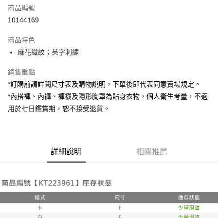
商品編號
超商取貨付款
10144169
LINE Pay
商品特色
Apple Pay
麻花織紋；英字刺繡
街口支付
銷售重點
*訂購前請詳閱尺寸表及購物說明，下單後即代表同意賣場規定。
Google Pay
*內搭褲、內褲、褲襪及隱形胸罩為貼身衣物，個人衛生考量，不適
大哥付你分期
用於七日鑑賞期，恕不接受退貨。
相關說明
【大哥付你分期使用說明】
AFTEE先享後付
1.本服務由台灣大哥大提供，台灣大哥大用戶可立即使用無須另外申請。
2.付款方式選擇「大哥付你分期」，訂單成立後會自動跳轉到大哥付的交易
相關說明
詳細說明
相關推薦
流程，驗證手機門號後，選擇欲分期的期數、繳款截止日，確認付款後即完
【關於「AFTEE先享後付」】
成交易。
ATM付款
AFTEE先享後付是「在收到商品之後才付款」的支付方式。 讓您購物簡單
3.實際核准額度、可分期數及費用金額請依後續交易確認頁面所載為準。
便利好安心！
4.訂單成立30分鐘內，如未前往確認交易或遇審核未通過，訂單將自動取
１．簡單：不需註冊會員、不需綁卡、不需儲值。
運送方式
消。如遇「轉專審核」未通過狀況，表示未達大哥付你分期系統評分，恕無
２．便利：只要手機號碼，簡訊認證，即可結帳。
法說明評估內容。
３．安心：先確認商品／服務後，再付款。
全家取貨付款
【繳款方式說明】
1.分期款項不併入電信帳單，「大哥付你分期」於每月結算日後寄送繳費提
每筆NT$60，滿NT$1,800(含以上)免運費