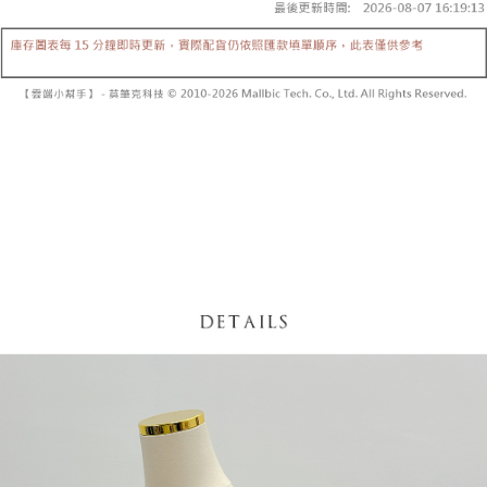
【「AFTEE先享後付」結帳流程】
醒簡訊。
１．於結帳方式選擇「AFTEE先享後付」後，將跳轉至「AFTEE先享後付」
2.透過簡訊連結打開帳單後，可選擇「超商條碼／台灣大直營門市／銀行轉
付款後全家取貨
結帳頁面，進行簡訊認證並確認金額後，即可完成結帳。
帳／街口支付／iPASS MONEY」等通路繳費。
２．訂單成立數日內，您將收到繳費通知簡訊。
每筆NT$60，滿NT$1,600(含以上)免運費
３．收到繳費通知簡訊後14天內，點擊此簡訊中的連結，可透過四大超商／
【注意事項】
ATM／網路銀行／等多元方式進行付款，方視為交易完成。
已關閉，請勿下單
1.本服務係由「台灣大哥大股份有限公司」（以下簡稱本公司）所提供，讓
※ 請注意：結帳手續完成當下不需立刻繳費，但若您需要取消訂單，請聯絡
用戶於交易時，得透過本服務購買商品或服務，並由商店將買賣／分期付款
每筆NT$10,000
購買商品的店家。未經商家同意取消之訂單仍視為有效，需透過AFTEE先享
買賣價金債權讓與本公司後，依約使用本公司帳單繳交帳款。
後付繳納相關費用。
2.基於同意付款使用「大哥付你分期」之契約關係目的，商店將以您的個人
已關閉，請勿下單(付取)
※ 交易是否成功請以「AFTEE先享後付 」之結帳頁面顯示為準，若有關於
資料（包含姓名、電話或地址）提供予台灣大哥大進項蒐集、處理及利用，
是否繳費成功／繳費後需取消欲退款等相關疑問，請聯繫「AFTEE先享後付
每筆NT$10,000
由本公司與您本人進行分期帳單所需資料之確認、核對及更正。
客戶支援中心」
https://netprotections.freshdesk.com/support/home
3.完整用戶服務條款，請詳閱以下連結：
https://oppay.tw/userRule
7-11取貨付款
【注意事項】
１．透過由恩沛科技股份有限公司提供之「AFTEE先享後付」服務完成之交
每筆NT$60，滿NT$1,800(含以上)免運費
易，需依本服務之必要範圍內提供個人資料，並將交易相關給付款項請求債
權轉讓予恩沛科技股份有限公司。
付款後7-11取貨
２．關於個人資料處理事宜，請瀏覽以下網址：
每筆NT$60，滿NT$1,600(含以上)免運費
https://aftee.tw/terms/#terms3
３．未成年的使用者請事先徵得法定代理人或監護人之同意方可使用
宅配
「AFTEE先享後付」，若未經同意申辦者引起之損失，本公司不負相關責
任。
每筆NT$100，滿NT$2,500(含以上)免運費
４．使用「AFTEE先享後付」時，將依據個別帳號之用戶狀況，依本公司即
時審查核予不同之上限額度；若仍有額度不足之情形，本公司將視審查結果
國家/地區配送
查看運費
請求用戶進行身份認證。