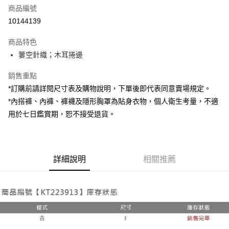
商品編號
超商取貨付款
10144139
LINE Pay
商品特色
Apple Pay
簍空針織；木耳捲邊
街口支付
銷售重點
*訂購前請詳閱尺寸表及購物說明，下單後即代表同意賣場規定。
Google Pay
*內搭褲、內褲、褲襪及隱形胸罩為貼身衣物，個人衛生考量，不適
大哥付你分期
用於七日鑑賞期，恕不接受退貨。
相關說明
【大哥付你分期使用說明】
AFTEE先享後付
1.本服務由台灣大哥大提供，台灣大哥大用戶可立即使用無須另外申請。
2.付款方式選擇「大哥付你分期」，訂單成立後會自動跳轉到大哥付的交易
相關說明
詳細說明
相關推薦
流程，驗證手機門號後，選擇欲分期的期數、繳款截止日，確認付款後即完
【關於「AFTEE先享後付」】
成交易。
ATM付款
AFTEE先享後付是「在收到商品之後才付款」的支付方式。 讓您購物簡單
3.實際核准額度、可分期數及費用金額請依後續交易確認頁面所載為準。
便利好安心！
4.訂單成立30分鐘內，如未前往確認交易或遇審核未通過，訂單將自動取
１．簡單：不需註冊會員、不需綁卡、不需儲值。
運送方式
消。如遇「轉專審核」未通過狀況，表示未達大哥付你分期系統評分，恕無
２．便利：只要手機號碼，簡訊認證，即可結帳。
法說明評估內容。
３．安心：先確認商品／服務後，再付款。
全家取貨付款
【繳款方式說明】
1.分期款項不併入電信帳單，「大哥付你分期」於每月結算日後寄送繳費提
每筆NT$60，滿NT$1,800(含以上)免運費