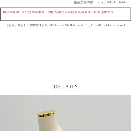
5. 收到商品當下無需繳費，確認無誤後，請再利用繳費通知簡訊或AFTEE
1. 分期款项不并入电信账单，“大哥付你分期”于每月结算日后寄送缴费提醒
APP於四大便利商店‧ATM/網銀等方式進行付款。
短信。
付款後全家取貨
2. 通过短信链接打开账单后，可选择 “超商条码／台湾大直营门市／银行转
請留意繳費期限為 14 天。唯有下載 AFTEE App 成為 AFTEE 會員者方能享
每笔NT$60，满NT$1,600(含以上)免运费
账／街口支付／iPASS MONEY”等通路缴费。
有最長 45 天內付款之服務。
已關閉，請勿下單
【注意事项】
繳費期限，為商家向您請款的時間，再加上使用AFTEE可延長的天數所計算
1. 本服务系由 “台湾大哥大股份有限公司”所提供，让用户于交易时，得通过
每笔NT$10,000
出。使用AFTEE下訂可以延長您收到商品前的繳費天數，但無法保證一定能
本服务购买商品或服务，并由商店将买卖／分期付款买卖价金债权让与本公
夠在期限內收到商品(例如:預購商品或預計到貨時間較長者)。因此無論收到
司后，依约使用本公司账单缴交账款。
已關閉，請勿下單(付取)
商品與否，仍需要請您在AFTEE規定的時間內完成繳費。
2. 基于同意付款使用 “大哥付你分期”之契约关系目的，商店将以您的个人资
每笔NT$10,000
料（包含姓名、电话或地址）提供予台湾大哥大进项收集、处理及利用，由
二、付款限制
台湾大哥大与本人进行分期账单所需资料之确认、核对及更正。
1. 初次使用 AFTEE 時，將依認證結果及本公司審查結果，核予每個人不同
7-11取貨付款
3. 完整用户服务条款，请详阅以下链接：
https://oppay.tw/userRule
之上限額度
2. 結帳金額須大於NT$30
每笔NT$60，满NT$1,800(含以上)免运费
3. 目前僅支援台灣會員
付款後7-11取貨
三、聲明條款
每笔NT$60，满NT$1,600(含以上)免运费
「AFTEE先享後付」(下稱本服務)乃由恩沛科技股份有限公司(下稱 AFTEE )
所提供，並由 AFTEE 向您收取款項。因使用本服務所須提供之個人資料(包
宅配
含但不限於訂購人姓名、電話，收件人姓名、電話、收件地址)，將交付予
AFTEE 於本服務必要服務範圍內運用。關於 AFTEE 對於個人資料之蒐集、
每笔NT$100，满NT$2,500(含以上)免运费
處理、利用，詳參 AFTEE 官網之『個人資料蒐集、處理及利用告知聲明』
（
https://aftee.tw/privacypolicy/
）。
國家/地區配送
查看运费