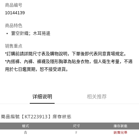
商品编号
超商取货付款
10144139
LINE Pay
商品特色
Apple Pay
簍空針織；木耳捲邊
街口支付
销售重点
*訂購前請詳閱尺寸表及購物說明，下單後即代表同意賣場規定。
Google Pay
*內搭褲、內褲、褲襪及隱形胸罩為貼身衣物，個人衛生考量，不適
大哥付你分期
用於七日鑑賞期，恕不接受退貨。
相关说明
【大哥付你分期使用说明】
AFTEE先享后付
1. 本服务由台湾大哥大提供，电信用户可立即使用无须另外申请。（限个人
月租型门号，不开放公司户及预付卡使用）
相关说明
详细说明
相关推荐
2. 付款方式选择 “大哥付你分期”，订单成立后会自动跳转到大哥付的交易流
一、關於 AFTEE先享後付
程，验证手机门号后，选择欲分期的期数、缴款截止日，确认付款后即完成
ATM付款
1. 於付款方式選擇AFTEE先享後付，將跳出AFTEE先享後付手機驗證視
交易。
窗。
3. 实际核准额度、可分期数及费用金额请依后续交易确认页面所载为准。
2. 進行簡訊驗證之後，即可完成結帳手續。
运送方式
4. 订单成立30分钟内，如未前往确认交易或遇审核未通过，订单将自动取
3. 訂單確認後不需事先繳費，商品會配送至您的指定地址。
消。如遇 “转专审核”未通过状况，表示未达系统评分，恕无法说明评估内
4. 下訂完成後，您的手機會收到一封繳費通知簡訊，APP會員則會收到
全家取貨付款
容。
AFTEE APP推播通知。
【缴款方式说明】
每笔NT$60，满NT$1,800(含以上)免运费