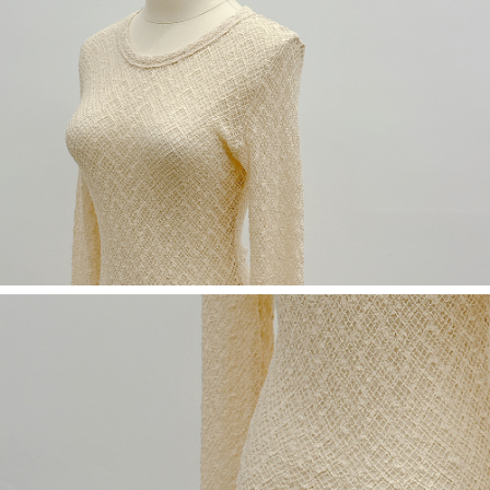
若款項超過繳費期限，將根據當次的金額加收年利率 16% 的逾期滯納金。
未成年的使用者，請事先徵得法定代理人或監護人之同意方可使用
AFTEE。
若您對於個人資料之處理、利用有任何疑問，或欲行使相關法律權利，請聯
繫恩沛科技股份有限公司。若您不同意我們將上開所示之個人資料，連同必
要之購買訂單資訊提供予 AFTEE ，或讓 AFTEE 蒐集處理利用您的個人資
料，請勿選用本服務。