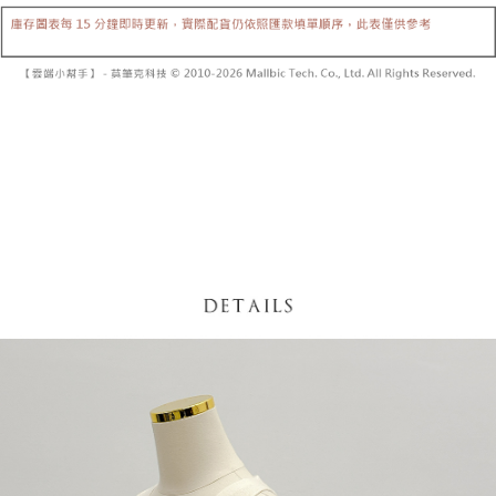
【「AFTEE先享後付」結帳流程】
醒簡訊。
１．於結帳方式選擇「AFTEE先享後付」後，將跳轉至「AFTEE先享後付」
2.透過簡訊連結打開帳單後，可選擇「超商條碼／台灣大直營門市／銀行轉
付款後全家取貨
結帳頁面，進行簡訊認證並確認金額後，即可完成結帳。
帳／街口支付／iPASS MONEY」等通路繳費。
２．訂單成立數日內，您將收到繳費通知簡訊。
每筆NT$60，滿NT$1,600(含以上)免運費
３．收到繳費通知簡訊後14天內，點擊此簡訊中的連結，可透過四大超商／
【注意事項】
ATM／網路銀行／等多元方式進行付款，方視為交易完成。
已關閉，請勿下單
1.本服務係由「台灣大哥大股份有限公司」（以下簡稱本公司）所提供，讓
※ 請注意：結帳手續完成當下不需立刻繳費，但若您需要取消訂單，請聯絡
用戶於交易時，得透過本服務購買商品或服務，並由商店將買賣／分期付款
每筆NT$10,000
購買商品的店家。未經商家同意取消之訂單仍視為有效，需透過AFTEE先享
買賣價金債權讓與本公司後，依約使用本公司帳單繳交帳款。
後付繳納相關費用。
2.基於同意付款使用「大哥付你分期」之契約關係目的，商店將以您的個人
已關閉，請勿下單(付取)
※ 交易是否成功請以「AFTEE先享後付 」之結帳頁面顯示為準，若有關於
資料（包含姓名、電話或地址）提供予台灣大哥大進項蒐集、處理及利用，
是否繳費成功／繳費後需取消欲退款等相關疑問，請聯繫「AFTEE先享後付
每筆NT$10,000
由本公司與您本人進行分期帳單所需資料之確認、核對及更正。
客戶支援中心」
https://netprotections.freshdesk.com/support/home
3.完整用戶服務條款，請詳閱以下連結：
https://oppay.tw/userRule
7-11取貨付款
【注意事項】
１．透過由恩沛科技股份有限公司提供之「AFTEE先享後付」服務完成之交
每筆NT$60，滿NT$1,800(含以上)免運費
易，需依本服務之必要範圍內提供個人資料，並將交易相關給付款項請求債
權轉讓予恩沛科技股份有限公司。
付款後7-11取貨
２．關於個人資料處理事宜，請瀏覽以下網址：
每筆NT$60，滿NT$1,600(含以上)免運費
https://aftee.tw/terms/#terms3
３．未成年的使用者請事先徵得法定代理人或監護人之同意方可使用
宅配
「AFTEE先享後付」，若未經同意申辦者引起之損失，本公司不負相關責
任。
每筆NT$100，滿NT$2,500(含以上)免運費
４．使用「AFTEE先享後付」時，將依據個別帳號之用戶狀況，依本公司即
時審查核予不同之上限額度；若仍有額度不足之情形，本公司將視審查結果
國家/地區配送
查看運費
請求用戶進行身份認證。