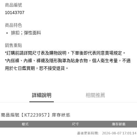
商品編號
超商取貨付款
10143707
LINE Pay
商品特色
Apple Pay
排扣；彈性面料
街口支付
銷售重點
*訂購前請詳閱尺寸表及購物說明，下單後即代表同意賣場規定。
Google Pay
*內搭褲、內褲、褲襪及隱形胸罩為貼身衣物，個人衛生考量，不適
大哥付你分期
用於七日鑑賞期，恕不接受退貨。
相關說明
【大哥付你分期使用說明】
AFTEE先享後付
1.本服務由台灣大哥大提供，台灣大哥大用戶可立即使用無須另外申請。
2.付款方式選擇「大哥付你分期」，訂單成立後會自動跳轉到大哥付的交易
相關說明
詳細說明
相關推薦
流程，驗證手機門號後，選擇欲分期的期數、繳款截止日，確認付款後即完
【關於「AFTEE先享後付」】
成交易。
ATM付款
AFTEE先享後付是「在收到商品之後才付款」的支付方式。 讓您購物簡單
3.實際核准額度、可分期數及費用金額請依後續交易確認頁面所載為準。
便利好安心！
4.訂單成立30分鐘內，如未前往確認交易或遇審核未通過，訂單將自動取
１．簡單：不需註冊會員、不需綁卡、不需儲值。
運送方式
消。如遇「轉專審核」未通過狀況，表示未達大哥付你分期系統評分，恕無
２．便利：只要手機號碼，簡訊認證，即可結帳。
法說明評估內容。
３．安心：先確認商品／服務後，再付款。
全家取貨付款
【繳款方式說明】
1.分期款項不併入電信帳單，「大哥付你分期」於每月結算日後寄送繳費提
每筆NT$60，滿NT$1,800(含以上)免運費