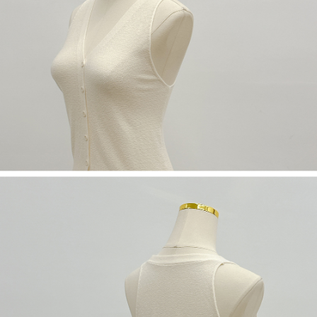
若款項超過繳費期限，將根據當次的金額加收年利率 16% 的逾期滯納金。
未成年的使用者，請事先徵得法定代理人或監護人之同意方可使用
AFTEE。
若您對於個人資料之處理、利用有任何疑問，或欲行使相關法律權利，請聯
繫恩沛科技股份有限公司。若您不同意我們將上開所示之個人資料，連同必
要之購買訂單資訊提供予 AFTEE ，或讓 AFTEE 蒐集處理利用您的個人資
料，請勿選用本服務。