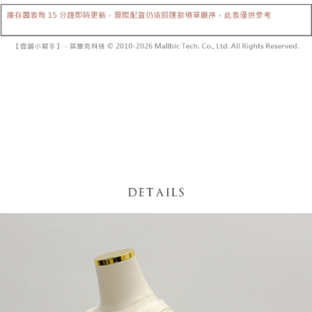
5. 收到商品當下無需繳費，確認無誤後，請再利用繳費通知簡訊或AFTEE
1. 分期款项不并入电信账单，“大哥付你分期”于每月结算日后寄送缴费提醒
APP於四大便利商店‧ATM/網銀等方式進行付款。
短信。
付款後全家取貨
2. 通过短信链接打开账单后，可选择 “超商条码／台湾大直营门市／银行转
請留意繳費期限為 14 天。唯有下載 AFTEE App 成為 AFTEE 會員者方能享
每笔NT$60，满NT$1,600(含以上)免运费
账／街口支付／iPASS MONEY”等通路缴费。
有最長 45 天內付款之服務。
已關閉，請勿下單
【注意事项】
繳費期限，為商家向您請款的時間，再加上使用AFTEE可延長的天數所計算
1. 本服务系由 “台湾大哥大股份有限公司”所提供，让用户于交易时，得通过
每笔NT$10,000
出。使用AFTEE下訂可以延長您收到商品前的繳費天數，但無法保證一定能
本服务购买商品或服务，并由商店将买卖／分期付款买卖价金债权让与本公
夠在期限內收到商品(例如:預購商品或預計到貨時間較長者)。因此無論收到
司后，依约使用本公司账单缴交账款。
已關閉，請勿下單(付取)
商品與否，仍需要請您在AFTEE規定的時間內完成繳費。
2. 基于同意付款使用 “大哥付你分期”之契约关系目的，商店将以您的个人资
每笔NT$10,000
料（包含姓名、电话或地址）提供予台湾大哥大进项收集、处理及利用，由
二、付款限制
台湾大哥大与本人进行分期账单所需资料之确认、核对及更正。
1. 初次使用 AFTEE 時，將依認證結果及本公司審查結果，核予每個人不同
7-11取貨付款
3. 完整用户服务条款，请详阅以下链接：
https://oppay.tw/userRule
之上限額度
2. 結帳金額須大於NT$30
每笔NT$60，满NT$1,800(含以上)免运费
3. 目前僅支援台灣會員
付款後7-11取貨
三、聲明條款
每笔NT$60，满NT$1,600(含以上)免运费
「AFTEE先享後付」(下稱本服務)乃由恩沛科技股份有限公司(下稱 AFTEE )
所提供，並由 AFTEE 向您收取款項。因使用本服務所須提供之個人資料(包
宅配
含但不限於訂購人姓名、電話，收件人姓名、電話、收件地址)，將交付予
AFTEE 於本服務必要服務範圍內運用。關於 AFTEE 對於個人資料之蒐集、
每笔NT$100，满NT$2,500(含以上)免运费
處理、利用，詳參 AFTEE 官網之『個人資料蒐集、處理及利用告知聲明』
（
https://aftee.tw/privacypolicy/
）。
國家/地區配送
查看运费