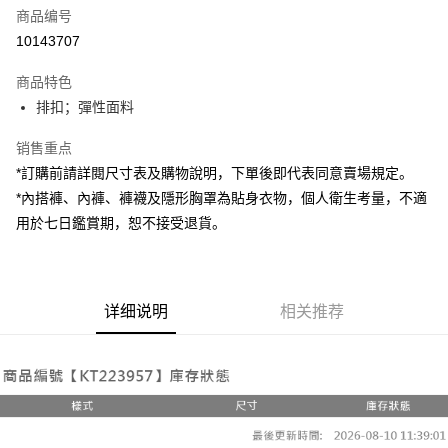
商品编号
超商取货付款
10143707
LINE Pay
商品特色
Apple Pay
排扣；彈性面料
街口支付
销售重点
*訂購前請詳閱尺寸表及購物說明，下單後即代表同意賣場規定。
Google Pay
*內搭褲、內褲、褲襪及隱形胸罩為貼身衣物，個人衛生考量，不適
大哥付你分期
用於七日鑑賞期，恕不接受退貨。
相关说明
【大哥付你分期使用说明】
AFTEE先享后付
1. 本服务由台湾大哥大提供，电信用户可立即使用无须另外申请。（限个人
月租型门号，不开放公司户及预付卡使用）
相关说明
详细说明
相关推荐
2. 付款方式选择 “大哥付你分期”，订单成立后会自动跳转到大哥付的交易流
一、關於 AFTEE先享後付
程，验证手机门号后，选择欲分期的期数、缴款截止日，确认付款后即完成
ATM付款
1. 於付款方式選擇AFTEE先享後付，將跳出AFTEE先享後付手機驗證視
交易。
窗。
3. 实际核准额度、可分期数及费用金额请依后续交易确认页面所载为准。
2. 進行簡訊驗證之後，即可完成結帳手續。
运送方式
4. 订单成立30分钟内，如未前往确认交易或遇审核未通过，订单将自动取
3. 訂單確認後不需事先繳費，商品會配送至您的指定地址。
消。如遇 “转专审核”未通过状况，表示未达系统评分，恕无法说明评估内
4. 下訂完成後，您的手機會收到一封繳費通知簡訊，APP會員則會收到
全家取貨付款
容。
AFTEE APP推播通知。
【缴款方式说明】
每笔NT$60，满NT$1,800(含以上)免运费