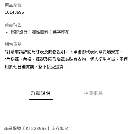
商品編號
超商取貨付款
10143695
LINE Pay
商品特色
Apple Pay
綁脖設計；彈性面料；英字印花
街口支付
銷售重點
*訂購前請詳閱尺寸表及購物說明，下單後即代表同意賣場規定。
Google Pay
*內搭褲、內褲、褲襪及隱形胸罩為貼身衣物，個人衛生考量，不適
大哥付你分期
用於七日鑑賞期，恕不接受退貨。
相關說明
【大哥付你分期使用說明】
AFTEE先享後付
1.本服務由台灣大哥大提供，台灣大哥大用戶可立即使用無須另外申請。
2.付款方式選擇「大哥付你分期」，訂單成立後會自動跳轉到大哥付的交易
相關說明
詳細說明
相關推薦
流程，驗證手機門號後，選擇欲分期的期數、繳款截止日，確認付款後即完
【關於「AFTEE先享後付」】
成交易。
ATM付款
AFTEE先享後付是「在收到商品之後才付款」的支付方式。 讓您購物簡單
3.實際核准額度、可分期數及費用金額請依後續交易確認頁面所載為準。
便利好安心！
4.訂單成立30分鐘內，如未前往確認交易或遇審核未通過，訂單將自動取
１．簡單：不需註冊會員、不需綁卡、不需儲值。
運送方式
消。如遇「轉專審核」未通過狀況，表示未達大哥付你分期系統評分，恕無
２．便利：只要手機號碼，簡訊認證，即可結帳。
法說明評估內容。
３．安心：先確認商品／服務後，再付款。
全家取貨付款
【繳款方式說明】
1.分期款項不併入電信帳單，「大哥付你分期」於每月結算日後寄送繳費提
每筆NT$60，滿NT$1,800(含以上)免運費