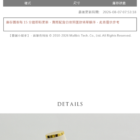
【「AFTEE先享後付」結帳流程】
醒簡訊。
１．於結帳方式選擇「AFTEE先享後付」後，將跳轉至「AFTEE先享後付」
2.透過簡訊連結打開帳單後，可選擇「超商條碼／台灣大直營門市／銀行轉
付款後全家取貨
結帳頁面，進行簡訊認證並確認金額後，即可完成結帳。
帳／街口支付／iPASS MONEY」等通路繳費。
２．訂單成立數日內，您將收到繳費通知簡訊。
每筆NT$60，滿NT$1,600(含以上)免運費
３．收到繳費通知簡訊後14天內，點擊此簡訊中的連結，可透過四大超商／
【注意事項】
ATM／網路銀行／等多元方式進行付款，方視為交易完成。
已關閉，請勿下單
1.本服務係由「台灣大哥大股份有限公司」（以下簡稱本公司）所提供，讓
※ 請注意：結帳手續完成當下不需立刻繳費，但若您需要取消訂單，請聯絡
用戶於交易時，得透過本服務購買商品或服務，並由商店將買賣／分期付款
每筆NT$10,000
購買商品的店家。未經商家同意取消之訂單仍視為有效，需透過AFTEE先享
買賣價金債權讓與本公司後，依約使用本公司帳單繳交帳款。
後付繳納相關費用。
2.基於同意付款使用「大哥付你分期」之契約關係目的，商店將以您的個人
已關閉，請勿下單(付取)
※ 交易是否成功請以「AFTEE先享後付 」之結帳頁面顯示為準，若有關於
資料（包含姓名、電話或地址）提供予台灣大哥大進項蒐集、處理及利用，
是否繳費成功／繳費後需取消欲退款等相關疑問，請聯繫「AFTEE先享後付
每筆NT$10,000
由本公司與您本人進行分期帳單所需資料之確認、核對及更正。
客戶支援中心」
https://netprotections.freshdesk.com/support/home
3.完整用戶服務條款，請詳閱以下連結：
https://oppay.tw/userRule
7-11取貨付款
【注意事項】
１．透過由恩沛科技股份有限公司提供之「AFTEE先享後付」服務完成之交
每筆NT$60，滿NT$1,800(含以上)免運費
易，需依本服務之必要範圍內提供個人資料，並將交易相關給付款項請求債
權轉讓予恩沛科技股份有限公司。
付款後7-11取貨
２．關於個人資料處理事宜，請瀏覽以下網址：
每筆NT$60，滿NT$1,600(含以上)免運費
https://aftee.tw/terms/#terms3
３．未成年的使用者請事先徵得法定代理人或監護人之同意方可使用
宅配
「AFTEE先享後付」，若未經同意申辦者引起之損失，本公司不負相關責
任。
每筆NT$100，滿NT$2,500(含以上)免運費
４．使用「AFTEE先享後付」時，將依據個別帳號之用戶狀況，依本公司即
時審查核予不同之上限額度；若仍有額度不足之情形，本公司將視審查結果
國家/地區配送
查看運費
請求用戶進行身份認證。