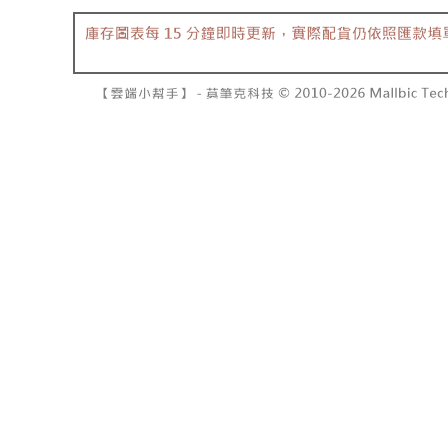
7-11取貨
１．透過由
交易，需
每筆NT$6
求債權轉
２．關於
付款後7-1
https://aft
每筆NT$6
３．未成
「AFTE
宅配
任。
４．使用「
每筆NT$1
即時審查
結果請求
國家/地區
５．嚴禁
形，恩沛
動。