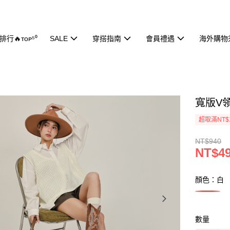
行🔥ᴛᴏᴘ⁵⁰
SALE
穿搭指南
會員禮遇
海外購物
寬版V領
超取滿NT$
NT$940
NT$4
顏色：白
數量