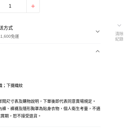
送方式
清除
1,600免運
紀錄
次付款
付款
織；下擺織紋
請詳閱尺寸表及購物說明，下單後即代表同意賣場規定。
、內褲、褲襪及隱形胸罩為貼身衣物，個人衛生考量，不適
鑑賞期，恕不接受退貨。
y
分期