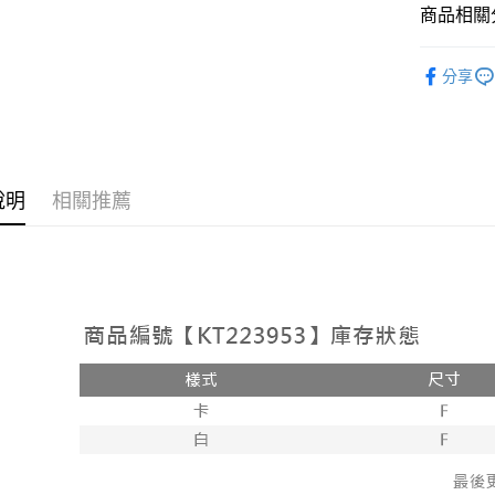
相關說明
商品相關分
【大哥付
AFTEE先
1.本服務
人氣商品
2.付款方
相關說明
分享
流程，驗
【上衣】
【關於「A
ATM付款
完成交易
AFTEE
【上衣】
3.實際核
便利好安
4.訂單成
１．簡單
消。如遇
２．便利
運送方式
無法說明
３．安心
說明
相關推薦
【繳款方
全家取貨
1.分期款
【「AFT
醒簡訊。
每筆NT$6
１．於結帳
2.透過簡
付」結帳
帳／街口支
付款後全
２．訂單
３．收到繳
每筆NT$6
【注意事
／ATM／
1.本服務
※ 請注意
已關閉，
用戶於交
絡購買商品
款買賣價
先享後付
每筆NT$10
2.基於同
※ 交易是
資料（包
是否繳費成
已關閉，請
用，由本
付客戶支
每筆NT$10
3.完整用
【注意事