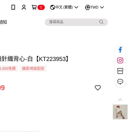
0
中文 (繁體)
TWD
須知
針織背心-白【KT223953】
1,600免運
國家/地區配送
99