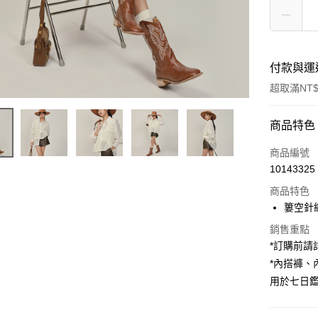
付款與運
超取滿NT$
付款方式
商品特色
信用卡一
商品編號
10143325
超商取貨
商品特色
LINE Pay
簍空針
Apple Pay
銷售重點
*訂購前
街口支付
*內搭褲
用於七日
Google Pa
大哥付你