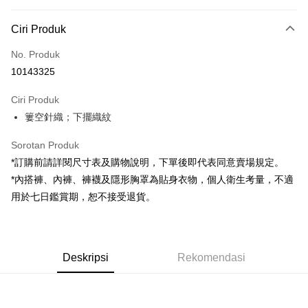
Kaedah Pembayaran
Ciri Produk
Kad Kredit (Bayaran Penuh)
No. Produk
Pengambilan di Kedai Serbaneka
10143325
LINE Pay
Ciri Produk
Apple Pay
簍空針織；下擺織紋
JKOPAY
Sorotan Produk
Google Pay
*訂購前請詳閱尺寸表及購物說明，下單後即代表同意賣場規定。
*內搭褲、內褲、褲襪及隱形胸罩為貼身衣物，個人衛生考量，不適
OP Pay Later
用於七日鑑賞期，恕不接受退貨。
Deskripsi
[Terma Penggunaan untuk OP Pay Later]
AFTEE
Perkhidmatan ini disediakan oleh Taiwan Mobile dan tersedia untuk
Deskripsi
pengguna Taiwan Mobile tanpa memerlukan permohonan tambahan.
Deskripsi
Rekomendasi
Pertama, Mengenai Perkhidmatan AFTEE Beli Sekarang Bayar Kemudian
Pemindahan ATM
1. Dengan memilih AFTEE sebagai kaedah pembayaran, mesej
Jika anda memilih OP Pay Later sebagai kaedah pembayaran, sistem
pengesahan AFTEE akan muncul.
akan mengarahkan anda secara automatik ke proses transaksi OP Pay
2. Anda boleh meneruskan pembayaran selepas pengesahan SMS.
Pilihan Penghantaran
Later selepas pesanan dibuat. Anda perlu mengesahkan nombor telefon