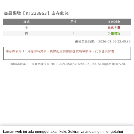
3. Tiada bayaran diperlukan apabila pesanan disahkan. Produk akan
mudah alih anda, memilih bilangan ansuran, dan menetapkan tarikh
dihantar ke alamat yang ditetapkan.
全家取貨付款
akhir pembayaran. Transaksi akan dianggap selesai setelah pembayaran
4. Setelah pesanan disahkan, anda akan menerima SMS pembayaran
disahkan.
NT$60/pesanan | Penghantaran percuma untuk pesanan
manakala ahli aplikasi akan menerima pemberitahuan tolak aplikasi
NT$1,800 atau lebih
AFTEE.
Had kredit yang diluluskan, tempoh ansuran yang tersedia, dan yuran
5. Tiada bayaran diperlukan apabila anda menerima produk. Sila buat
yang dikenakan adalah tertakluk kepada maklumat yang dinyatakan
pembayaran di empat kedai serbaneka utama, ATM atau perbankan
付款後全家取貨
pada halaman pengesahan transaksi seterusnya.
dalam talian dengan SMS pembayaran atau pemberitahuan tolak aplikasi
NT$60/pesanan | Penghantaran percuma untuk pesanan
AFTEE.
Jika transaksi tidak disahkan dalam masa 30 minit selepas pesanan
NT$1,600 atau lebih
dibuat, atau jika permohonan gagal dalam proses semakan, pesanan
Sila ambil perhatian bahawa tempoh pembayaran adalah 14 hari. Walau
akan dibatalkan secara automatik. Jika permohonan gagal pada
已關閉，請勿下單
bagaimanapun, bagi mereka yang telah memuat turun Aplikasi AFTEE
peringkat "semakan manual", ini bermakna kriteria pemarkahan sistem
dan mendaftar sebagai ahli AFTEE boleh menikmati tempoh pembayaran
NT$10,000/pesanan
tidak dipenuhi; butiran penilaian khusus tidak akan didedahkan.
sehingga 45 hari.
已關閉，請勿下單(付取)
[Arahan Pembayaran]
Tempoh pembayaran dikira dari masa kedai meminta pembayaran anda,
ditambah dengan bilangan hari yang boleh dilanjutkan oleh AFTEE. Anda
NT$10,000/pesanan
Pembayaran ansuran melalui OP Pay Later akan dibilkan secara
boleh melanjutkan tempoh pembayaran anda sebelum anda menerima
berasingan dan tidak termasuk dalam bil telekom anda. SMS peringatan
pesanan. Walau bagaimanapun, tiada jaminan bahawa anda boleh
7-11取貨付款
pembayaran akan dihantar selepas kitaran bil bulanan.
menerima pesanan anda semasa tempoh pembayaran (cth.: produk
NT$60/pesanan | Penghantaran percuma untuk pesanan
prapesanan atau produk yang mungkin mengambil masa yang lebih
Selepas mengakses bil melalui pautan dalam SMS, anda boleh
NT$1,800 atau lebih
lama untuk dihantar). Oleh itu, anda dikehendaki membuat pembayaran
menyelesaikan pembayaran anda melalui salah satu saluran berikut: kod
kepada AFTEE dalam tempoh sama ada anda menerima pesanan.
bar kedai serbaneka, kedai runcit Taiwan Mobile, pemindahan bank,
付款後7-11取貨
JKOPay, atau iPASS MONEY.
Kedua, Sekatan Pembayaran
Laman web ini ada menggunakan kuki. Sekiranya anda ingin mengetahui