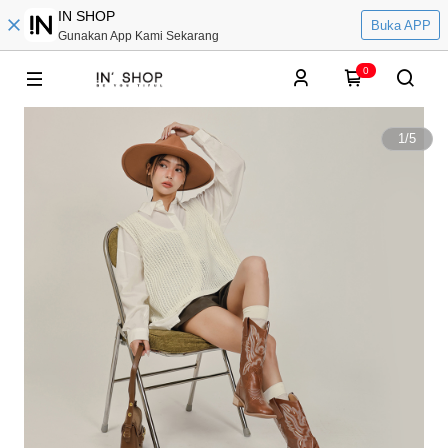
IN SHOP
Buka APP
Gunakan App Kami Sekarang
0
1
/
5