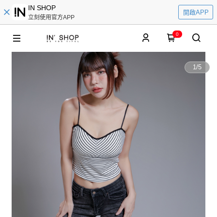
IN SHOP
開啟APP
立刻使用官方APP
0
1
/
5