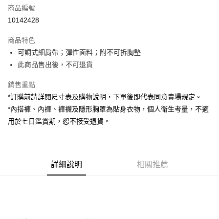
商品編號
超商取貨付款
10142428
LINE Pay
商品特色
Apple Pay
可調式細肩帶；彈性面料；附不可拆胸墊
此商品售出後，不可退貨
街口支付
銷售重點
Google Pay
*訂購前請詳閱尺寸表及購物說明，下單後即代表同意賣場規定。
大哥付你分期
*內搭褲、內褲、褲襪及隱形胸罩為貼身衣物，個人衛生考量，不適
相關說明
用於七日鑑賞期，恕不接受退貨。
【大哥付你分期使用說明】
AFTEE先享後付
1.本服務由台灣大哥大提供，台灣大哥大用戶可立即使用無須另外申請。
2.付款方式選擇「大哥付你分期」，訂單成立後會自動跳轉到大哥付的交易
相關說明
流程，驗證手機門號後，選擇欲分期的期數、繳款截止日，確認付款後即完
【關於「AFTEE先享後付」】
成交易。
詳細說明
相關推薦
ATM付款
AFTEE先享後付是「在收到商品之後才付款」的支付方式。 讓您購物簡單
3.實際核准額度、可分期數及費用金額請依後續交易確認頁面所載為準。
便利好安心！
4.訂單成立30分鐘內，如未前往確認交易或遇審核未通過，訂單將自動取
１．簡單：不需註冊會員、不需綁卡、不需儲值。
運送方式
消。如遇「轉專審核」未通過狀況，表示未達大哥付你分期系統評分，恕無
２．便利：只要手機號碼，簡訊認證，即可結帳。
法說明評估內容。
３．安心：先確認商品／服務後，再付款。
全家取貨付款
【繳款方式說明】
1.分期款項不併入電信帳單，「大哥付你分期」於每月結算日後寄送繳費提
每筆NT$60，滿NT$1,800(含以上)免運費