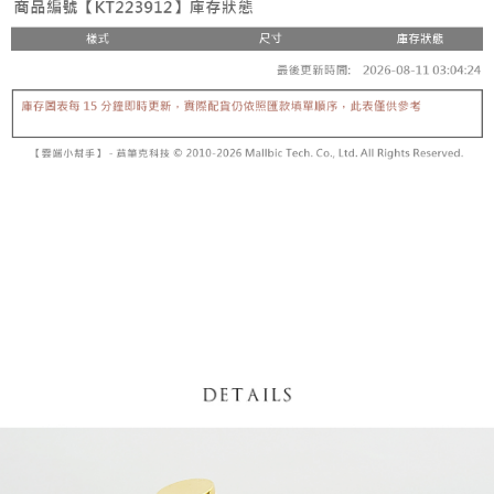
【「AFTEE先享後付」結帳流程】
醒簡訊。
１．於結帳方式選擇「AFTEE先享後付」後，將跳轉至「AFTEE先享後付」
2.透過簡訊連結打開帳單後，可選擇「超商條碼／台灣大直營門市／銀行轉
付款後全家取貨
結帳頁面，進行簡訊認證並確認金額後，即可完成結帳。
帳／街口支付／iPASS MONEY」等通路繳費。
２．訂單成立數日內，您將收到繳費通知簡訊。
每筆NT$60，滿NT$1,600(含以上)免運費
３．收到繳費通知簡訊後14天內，點擊此簡訊中的連結，可透過四大超商／
【注意事項】
ATM／網路銀行／等多元方式進行付款，方視為交易完成。
已關閉，請勿下單
1.本服務係由「台灣大哥大股份有限公司」（以下簡稱本公司）所提供，讓
※ 請注意：結帳手續完成當下不需立刻繳費，但若您需要取消訂單，請聯絡
用戶於交易時，得透過本服務購買商品或服務，並由商店將買賣／分期付款
每筆NT$10,000
購買商品的店家。未經商家同意取消之訂單仍視為有效，需透過AFTEE先享
買賣價金債權讓與本公司後，依約使用本公司帳單繳交帳款。
後付繳納相關費用。
2.基於同意付款使用「大哥付你分期」之契約關係目的，商店將以您的個人
已關閉，請勿下單(付取)
※ 交易是否成功請以「AFTEE先享後付 」之結帳頁面顯示為準，若有關於
資料（包含姓名、電話或地址）提供予台灣大哥大進項蒐集、處理及利用，
是否繳費成功／繳費後需取消欲退款等相關疑問，請聯繫「AFTEE先享後付
每筆NT$10,000
由本公司與您本人進行分期帳單所需資料之確認、核對及更正。
客戶支援中心」
https://netprotections.freshdesk.com/support/home
3.完整用戶服務條款，請詳閱以下連結：
https://oppay.tw/userRule
7-11取貨付款
【注意事項】
１．透過由恩沛科技股份有限公司提供之「AFTEE先享後付」服務完成之交
每筆NT$60，滿NT$1,800(含以上)免運費
易，需依本服務之必要範圍內提供個人資料，並將交易相關給付款項請求債
權轉讓予恩沛科技股份有限公司。
付款後7-11取貨
２．關於個人資料處理事宜，請瀏覽以下網址：
每筆NT$60，滿NT$1,600(含以上)免運費
https://aftee.tw/terms/#terms3
３．未成年的使用者請事先徵得法定代理人或監護人之同意方可使用
宅配
「AFTEE先享後付」，若未經同意申辦者引起之損失，本公司不負相關責
任。
每筆NT$100，滿NT$2,500(含以上)免運費
４．使用「AFTEE先享後付」時，將依據個別帳號之用戶狀況，依本公司即
時審查核予不同之上限額度；若仍有額度不足之情形，本公司將視審查結果
國家/地區配送
查看運費
請求用戶進行身份認證。