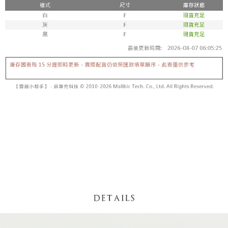
【「AFTEE先享後付」結帳流程】
醒簡訊。
１．於結帳方式選擇「AFTEE先享後付」後，將跳轉至「AFTEE先享後付」
2.透過簡訊連結打開帳單後，可選擇「超商條碼／台灣大直營門市／銀行轉
付款後全家取貨
結帳頁面，進行簡訊認證並確認金額後，即可完成結帳。
帳／街口支付／iPASS MONEY」等通路繳費。
２．訂單成立數日內，您將收到繳費通知簡訊。
每筆NT$60，滿NT$1,600(含以上)免運費
３．收到繳費通知簡訊後14天內，點擊此簡訊中的連結，可透過四大超商／
【注意事項】
ATM／網路銀行／等多元方式進行付款，方視為交易完成。
已關閉，請勿下單
1.本服務係由「台灣大哥大股份有限公司」（以下簡稱本公司）所提供，讓
※ 請注意：結帳手續完成當下不需立刻繳費，但若您需要取消訂單，請聯絡
用戶於交易時，得透過本服務購買商品或服務，並由商店將買賣／分期付款
每筆NT$10,000
購買商品的店家。未經商家同意取消之訂單仍視為有效，需透過AFTEE先享
買賣價金債權讓與本公司後，依約使用本公司帳單繳交帳款。
後付繳納相關費用。
2.基於同意付款使用「大哥付你分期」之契約關係目的，商店將以您的個人
已關閉，請勿下單(付取)
※ 交易是否成功請以「AFTEE先享後付 」之結帳頁面顯示為準，若有關於
資料（包含姓名、電話或地址）提供予台灣大哥大進項蒐集、處理及利用，
是否繳費成功／繳費後需取消欲退款等相關疑問，請聯繫「AFTEE先享後付
每筆NT$10,000
由本公司與您本人進行分期帳單所需資料之確認、核對及更正。
客戶支援中心」
https://netprotections.freshdesk.com/support/home
3.完整用戶服務條款，請詳閱以下連結：
https://oppay.tw/userRule
7-11取貨付款
【注意事項】
１．透過由恩沛科技股份有限公司提供之「AFTEE先享後付」服務完成之交
每筆NT$60，滿NT$1,800(含以上)免運費
易，需依本服務之必要範圍內提供個人資料，並將交易相關給付款項請求債
權轉讓予恩沛科技股份有限公司。
付款後7-11取貨
２．關於個人資料處理事宜，請瀏覽以下網址：
每筆NT$60，滿NT$1,600(含以上)免運費
https://aftee.tw/terms/#terms3
３．未成年的使用者請事先徵得法定代理人或監護人之同意方可使用
宅配
「AFTEE先享後付」，若未經同意申辦者引起之損失，本公司不負相關責
任。
每筆NT$100，滿NT$2,500(含以上)免運費
４．使用「AFTEE先享後付」時，將依據個別帳號之用戶狀況，依本公司即
時審查核予不同之上限額度；若仍有額度不足之情形，本公司將視審查結果
國家/地區配送
查看運費
請求用戶進行身份認證。