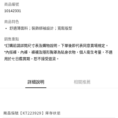
商品編號
超商取貨付款
10142331
LINE Pay
商品特色
Apple Pay
舒適薄面料；裝飾綁袖設計；寬鬆版型
街口支付
銷售重點
*訂購前請詳閱尺寸表及購物說明，下單後即代表同意賣場規定。
Google Pay
*內搭褲、內褲、褲襪及隱形胸罩為貼身衣物，個人衛生考量，不適
大哥付你分期
用於七日鑑賞期，恕不接受退貨。
相關說明
【大哥付你分期使用說明】
AFTEE先享後付
1.本服務由台灣大哥大提供，台灣大哥大用戶可立即使用無須另外申請。
2.付款方式選擇「大哥付你分期」，訂單成立後會自動跳轉到大哥付的交易
相關說明
詳細說明
相關推薦
流程，驗證手機門號後，選擇欲分期的期數、繳款截止日，確認付款後即完
【關於「AFTEE先享後付」】
成交易。
ATM付款
AFTEE先享後付是「在收到商品之後才付款」的支付方式。 讓您購物簡單
3.實際核准額度、可分期數及費用金額請依後續交易確認頁面所載為準。
便利好安心！
4.訂單成立30分鐘內，如未前往確認交易或遇審核未通過，訂單將自動取
１．簡單：不需註冊會員、不需綁卡、不需儲值。
運送方式
消。如遇「轉專審核」未通過狀況，表示未達大哥付你分期系統評分，恕無
２．便利：只要手機號碼，簡訊認證，即可結帳。
法說明評估內容。
３．安心：先確認商品／服務後，再付款。
全家取貨付款
【繳款方式說明】
1.分期款項不併入電信帳單，「大哥付你分期」於每月結算日後寄送繳費提
每筆NT$60，滿NT$1,800(含以上)免運費