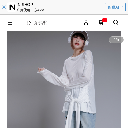
IN SHOP
開啟APP
立刻使用官方APP
0
1
/
5