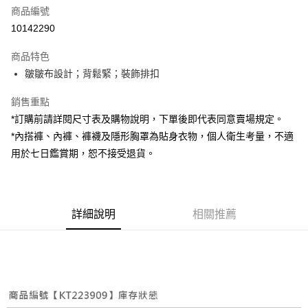
商品編號
超商取貨付款
10142290
LINE Pay
商品特色
Apple Pay
皺皺布設計；背鬆緊；裝飾排扣
街口支付
銷售重點
*訂購前請詳閱尺寸表及購物說明，下單後即代表同意賣場規定。
Google Pay
*內搭褲、內褲、褲襪及隱形胸罩為貼身衣物，個人衛生考量，不適
大哥付你分期
用於七日鑑賞期，恕不接受退貨。
相關說明
【大哥付你分期使用說明】
AFTEE先享後付
1.本服務由台灣大哥大提供，台灣大哥大用戶可立即使用無須另外申請。
2.付款方式選擇「大哥付你分期」，訂單成立後會自動跳轉到大哥付的交易
相關說明
詳細說明
相關推薦
流程，驗證手機門號後，選擇欲分期的期數、繳款截止日，確認付款後即完
【關於「AFTEE先享後付」】
成交易。
ATM付款
AFTEE先享後付是「在收到商品之後才付款」的支付方式。 讓您購物簡單
3.實際核准額度、可分期數及費用金額請依後續交易確認頁面所載為準。
便利好安心！
4.訂單成立30分鐘內，如未前往確認交易或遇審核未通過，訂單將自動取
１．簡單：不需註冊會員、不需綁卡、不需儲值。
運送方式
消。如遇「轉專審核」未通過狀況，表示未達大哥付你分期系統評分，恕無
２．便利：只要手機號碼，簡訊認證，即可結帳。
法說明評估內容。
３．安心：先確認商品／服務後，再付款。
全家取貨付款
【繳款方式說明】
1.分期款項不併入電信帳單，「大哥付你分期」於每月結算日後寄送繳費提
每筆NT$60，滿NT$1,800(含以上)免運費