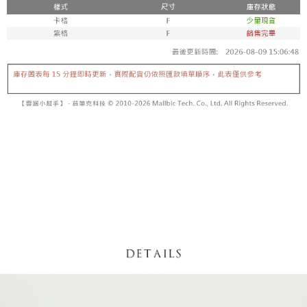
【「AFTEE先享後付」結帳流程】
醒簡訊。
１．於結帳方式選擇「AFTEE先享後付」後，將跳轉至「AFTEE先享後付」
2.透過簡訊連結打開帳單後，可選擇「超商條碼／台灣大直營門市／銀行轉
付款後全家取貨
結帳頁面，進行簡訊認證並確認金額後，即可完成結帳。
帳／街口支付／iPASS MONEY」等通路繳費。
２．訂單成立數日內，您將收到繳費通知簡訊。
每筆NT$60，滿NT$1,600(含以上)免運費
３．收到繳費通知簡訊後14天內，點擊此簡訊中的連結，可透過四大超商／
【注意事項】
ATM／網路銀行／等多元方式進行付款，方視為交易完成。
已關閉，請勿下單
1.本服務係由「台灣大哥大股份有限公司」（以下簡稱本公司）所提供，讓
※ 請注意：結帳手續完成當下不需立刻繳費，但若您需要取消訂單，請聯絡
用戶於交易時，得透過本服務購買商品或服務，並由商店將買賣／分期付款
每筆NT$10,000
購買商品的店家。未經商家同意取消之訂單仍視為有效，需透過AFTEE先享
買賣價金債權讓與本公司後，依約使用本公司帳單繳交帳款。
後付繳納相關費用。
2.基於同意付款使用「大哥付你分期」之契約關係目的，商店將以您的個人
已關閉，請勿下單(付取)
※ 交易是否成功請以「AFTEE先享後付 」之結帳頁面顯示為準，若有關於
資料（包含姓名、電話或地址）提供予台灣大哥大進項蒐集、處理及利用，
是否繳費成功／繳費後需取消欲退款等相關疑問，請聯繫「AFTEE先享後付
每筆NT$10,000
由本公司與您本人進行分期帳單所需資料之確認、核對及更正。
客戶支援中心」
https://netprotections.freshdesk.com/support/home
3.完整用戶服務條款，請詳閱以下連結：
https://oppay.tw/userRule
7-11取貨付款
【注意事項】
１．透過由恩沛科技股份有限公司提供之「AFTEE先享後付」服務完成之交
每筆NT$60，滿NT$1,800(含以上)免運費
易，需依本服務之必要範圍內提供個人資料，並將交易相關給付款項請求債
權轉讓予恩沛科技股份有限公司。
付款後7-11取貨
２．關於個人資料處理事宜，請瀏覽以下網址：
每筆NT$60，滿NT$1,600(含以上)免運費
https://aftee.tw/terms/#terms3
３．未成年的使用者請事先徵得法定代理人或監護人之同意方可使用
宅配
「AFTEE先享後付」，若未經同意申辦者引起之損失，本公司不負相關責
任。
每筆NT$100，滿NT$2,500(含以上)免運費
４．使用「AFTEE先享後付」時，將依據個別帳號之用戶狀況，依本公司即
時審查核予不同之上限額度；若仍有額度不足之情形，本公司將視審查結果
國家/地區配送
查看運費
請求用戶進行身份認證。