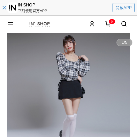
IN SHOP
開啟APP
立刻使用官方APP
0
1
/
5