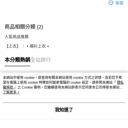
客服
商品相關分類 (2)
人氣商品推薦
【上衣】
◖ 襯衫上衣 ◗
本分類熱銷
全站排行
本網站中使用 cookie，欲查詢有關本網站使用 cookie 方式之詳情，及若您不希
熱門標籤
望在電腦上使用 cookie 時應如何變更電腦的 cookie 設定，請參閱本網站「
隱私
權條款
」之 Cookie 聲明。您繼續使用本網站即表示您同意本公司得按本網站使
用條款之 Cookie 聲明使用 cookie。
了解更多 >
我知道了