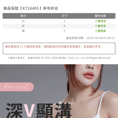
【「AFTEE先享後付」結帳流程】
醒簡訊。
１．於結帳方式選擇「AFTEE先享後付」後，將跳轉至「AFTEE先享後付」
2.透過簡訊連結打開帳單後，可選擇「超商條碼／台灣大直營門市／銀行轉
付款後全家取貨
結帳頁面，進行簡訊認證並確認金額後，即可完成結帳。
帳／街口支付／iPASS MONEY」等通路繳費。
２．訂單成立數日內，您將收到繳費通知簡訊。
每筆NT$60，滿NT$1,600(含以上)免運費
３．收到繳費通知簡訊後14天內，點擊此簡訊中的連結，可透過四大超商／
【注意事項】
ATM／網路銀行／等多元方式進行付款，方視為交易完成。
已關閉，請勿下單
1.本服務係由「台灣大哥大股份有限公司」（以下簡稱本公司）所提供，讓
※ 請注意：結帳手續完成當下不需立刻繳費，但若您需要取消訂單，請聯絡
用戶於交易時，得透過本服務購買商品或服務，並由商店將買賣／分期付款
每筆NT$10,000
購買商品的店家。未經商家同意取消之訂單仍視為有效，需透過AFTEE先享
買賣價金債權讓與本公司後，依約使用本公司帳單繳交帳款。
後付繳納相關費用。
2.基於同意付款使用「大哥付你分期」之契約關係目的，商店將以您的個人
已關閉，請勿下單(付取)
※ 交易是否成功請以「AFTEE先享後付 」之結帳頁面顯示為準，若有關於
資料（包含姓名、電話或地址）提供予台灣大哥大進項蒐集、處理及利用，
是否繳費成功／繳費後需取消欲退款等相關疑問，請聯繫「AFTEE先享後付
每筆NT$10,000
由本公司與您本人進行分期帳單所需資料之確認、核對及更正。
客戶支援中心」
https://netprotections.freshdesk.com/support/home
3.完整用戶服務條款，請詳閱以下連結：
https://oppay.tw/userRule
7-11取貨付款
【注意事項】
１．透過由恩沛科技股份有限公司提供之「AFTEE先享後付」服務完成之交
每筆NT$60，滿NT$1,800(含以上)免運費
易，需依本服務之必要範圍內提供個人資料，並將交易相關給付款項請求債
權轉讓予恩沛科技股份有限公司。
付款後7-11取貨
２．關於個人資料處理事宜，請瀏覽以下網址：
每筆NT$60，滿NT$1,600(含以上)免運費
https://aftee.tw/terms/#terms3
３．未成年的使用者請事先徵得法定代理人或監護人之同意方可使用
宅配
「AFTEE先享後付」，若未經同意申辦者引起之損失，本公司不負相關責
任。
每筆NT$100，滿NT$2,500(含以上)免運費
４．使用「AFTEE先享後付」時，將依據個別帳號之用戶狀況，依本公司即
時審查核予不同之上限額度；若仍有額度不足之情形，本公司將視審查結果
國家/地區配送
查看運費
請求用戶進行身份認證。