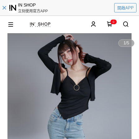
IN SHOP
開啟APP
立刻使用官方APP
0
1
/
5