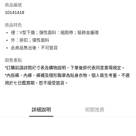
商品編號
超商取貨付款
10141418
LINE Pay
商品特色
Apple Pay
裡：V型下擺；彈性面料：細肩帶；裝飾金屬環
外：排扣；彈性面料
街口支付
此商品售出後，不可退貨
Google Pay
銷售重點
大哥付你分期
*訂購前請詳閱尺寸表及購物說明，下單後即代表同意賣場規定。
相關說明
*內搭褲、內褲、褲襪及隱形胸罩為貼身衣物，個人衛生考量，不適
【大哥付你分期使用說明】
用於七日鑑賞期，恕不接受退貨。
AFTEE先享後付
1.本服務由台灣大哥大提供，台灣大哥大用戶可立即使用無須另外申請。
2.付款方式選擇「大哥付你分期」，訂單成立後會自動跳轉到大哥付的交易
相關說明
流程，驗證手機門號後，選擇欲分期的期數、繳款截止日，確認付款後即完
【關於「AFTEE先享後付」】
成交易。
ATM付款
AFTEE先享後付是「在收到商品之後才付款」的支付方式。 讓您購物簡單
3.實際核准額度、可分期數及費用金額請依後續交易確認頁面所載為準。
便利好安心！
詳細說明
相關推薦
4.訂單成立30分鐘內，如未前往確認交易或遇審核未通過，訂單將自動取
１．簡單：不需註冊會員、不需綁卡、不需儲值。
運送方式
消。如遇「轉專審核」未通過狀況，表示未達大哥付你分期系統評分，恕無
２．便利：只要手機號碼，簡訊認證，即可結帳。
法說明評估內容。
３．安心：先確認商品／服務後，再付款。
全家取貨付款
【繳款方式說明】
1.分期款項不併入電信帳單，「大哥付你分期」於每月結算日後寄送繳費提
每筆NT$60，滿NT$1,800(含以上)免運費