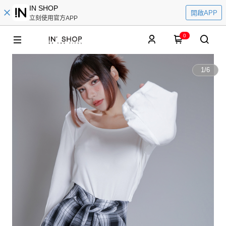
IN SHOP
開啟APP
立刻使用官方APP
0
1
/
6