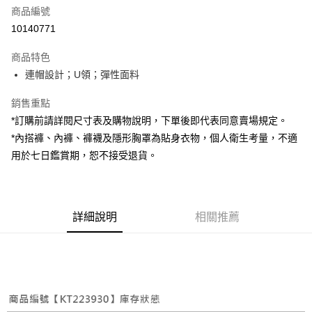
商品編號
超商取貨付款
10140771
LINE Pay
商品特色
Apple Pay
連帽設計；U領；彈性面料
街口支付
銷售重點
*訂購前請詳閱尺寸表及購物說明，下單後即代表同意賣場規定。
Google Pay
*內搭褲、內褲、褲襪及隱形胸罩為貼身衣物，個人衛生考量，不適
大哥付你分期
用於七日鑑賞期，恕不接受退貨。
相關說明
【大哥付你分期使用說明】
AFTEE先享後付
1.本服務由台灣大哥大提供，台灣大哥大用戶可立即使用無須另外申請。
2.付款方式選擇「大哥付你分期」，訂單成立後會自動跳轉到大哥付的交易
相關說明
詳細說明
相關推薦
流程，驗證手機門號後，選擇欲分期的期數、繳款截止日，確認付款後即完
【關於「AFTEE先享後付」】
成交易。
ATM付款
AFTEE先享後付是「在收到商品之後才付款」的支付方式。 讓您購物簡單
3.實際核准額度、可分期數及費用金額請依後續交易確認頁面所載為準。
便利好安心！
4.訂單成立30分鐘內，如未前往確認交易或遇審核未通過，訂單將自動取
１．簡單：不需註冊會員、不需綁卡、不需儲值。
運送方式
消。如遇「轉專審核」未通過狀況，表示未達大哥付你分期系統評分，恕無
２．便利：只要手機號碼，簡訊認證，即可結帳。
法說明評估內容。
３．安心：先確認商品／服務後，再付款。
全家取貨付款
【繳款方式說明】
1.分期款項不併入電信帳單，「大哥付你分期」於每月結算日後寄送繳費提
每筆NT$60，滿NT$1,800(含以上)免運費