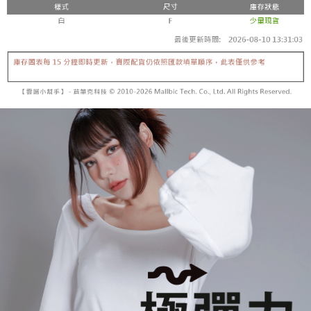
【「AFTEE先享後付」結帳流程】
醒簡訊。
１．於結帳方式選擇「AFTEE先享後付」後，將跳轉至「AFTEE先享後付」
2.透過簡訊連結打開帳單後，可選擇「超商條碼／台灣大直營門市／銀行轉
付款後全家取貨
結帳頁面，進行簡訊認證並確認金額後，即可完成結帳。
帳／街口支付／iPASS MONEY」等通路繳費。
２．訂單成立數日內，您將收到繳費通知簡訊。
每筆NT$60，滿NT$1,600(含以上)免運費
３．收到繳費通知簡訊後14天內，點擊此簡訊中的連結，可透過四大超商／
【注意事項】
ATM／網路銀行／等多元方式進行付款，方視為交易完成。
已關閉，請勿下單
1.本服務係由「台灣大哥大股份有限公司」（以下簡稱本公司）所提供，讓
※ 請注意：結帳手續完成當下不需立刻繳費，但若您需要取消訂單，請聯絡
用戶於交易時，得透過本服務購買商品或服務，並由商店將買賣／分期付款
每筆NT$10,000
購買商品的店家。未經商家同意取消之訂單仍視為有效，需透過AFTEE先享
買賣價金債權讓與本公司後，依約使用本公司帳單繳交帳款。
後付繳納相關費用。
2.基於同意付款使用「大哥付你分期」之契約關係目的，商店將以您的個人
已關閉，請勿下單(付取)
※ 交易是否成功請以「AFTEE先享後付 」之結帳頁面顯示為準，若有關於
資料（包含姓名、電話或地址）提供予台灣大哥大進項蒐集、處理及利用，
是否繳費成功／繳費後需取消欲退款等相關疑問，請聯繫「AFTEE先享後付
每筆NT$10,000
由本公司與您本人進行分期帳單所需資料之確認、核對及更正。
客戶支援中心」
https://netprotections.freshdesk.com/support/home
3.完整用戶服務條款，請詳閱以下連結：
https://oppay.tw/userRule
7-11取貨付款
【注意事項】
１．透過由恩沛科技股份有限公司提供之「AFTEE先享後付」服務完成之交
每筆NT$60，滿NT$1,800(含以上)免運費
易，需依本服務之必要範圍內提供個人資料，並將交易相關給付款項請求債
權轉讓予恩沛科技股份有限公司。
付款後7-11取貨
２．關於個人資料處理事宜，請瀏覽以下網址：
每筆NT$60，滿NT$1,600(含以上)免運費
https://aftee.tw/terms/#terms3
３．未成年的使用者請事先徵得法定代理人或監護人之同意方可使用
宅配
「AFTEE先享後付」，若未經同意申辦者引起之損失，本公司不負相關責
任。
每筆NT$100，滿NT$2,500(含以上)免運費
４．使用「AFTEE先享後付」時，將依據個別帳號之用戶狀況，依本公司即
時審查核予不同之上限額度；若仍有額度不足之情形，本公司將視審查結果
國家/地區配送
查看運費
請求用戶進行身份認證。