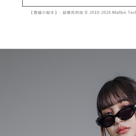
7-11取貨
よって提
スを購入
二、支払
配送毎にNT
渡した後
1.初回 
す。
き、限度
付款後7-1
2. 「OP
2.決済金額
配送毎にNT
人情報（
3.現在、
処理およ
宅配
報の確認
三、利用規
3. 完全
プロテクシ
配送毎にNT
ださい：
ht
します。
文者の氏
國家/地區
これに限ら
されます。
AFTEE
明』をご
AFTEE
なります。
延滞納金
後見人の同
個人情報
を行使し
cs_tw@netp
を、必要な