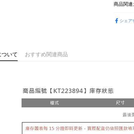
説明
商品関連
【OP Pay
AFTEE
1. 本サ
おすすめ
追加の申
説明
シェア
2. 支払い
【上衣】
一、 AF
ATM払い
動的に OP
1.お支払
払いの回
ドウが表
す。
2.SMS
3. 実際
3.注文す
配送方法
ジを基準
す。
について
おすすめ関連商品
4. 注文
4.ご注文
全家取貨
合、注文
員の場合は
が発生し
配送毎にNT
5.商品受
評価内容
たはアプリ
付款後全
ングでお
配送毎にNT
【支払い
代金納付期
1. 分割払
プリをダウ
已關閉，
の締め日後
以内まで
2. SM
配送毎にNT
湾大直営店
お支払期限
で支払い
已關閉，請
もとに計算
期限を延
配送毎にNT
【注意事
（例：予
1. 本サ
の有無に関