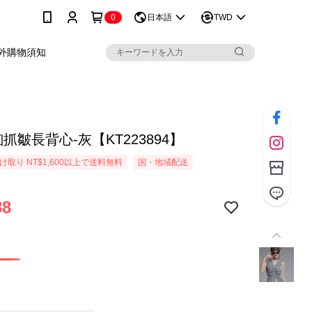
0
日本語
TWD
外購物須知
抓皺長背心-灰【KT223894】
取り NT$1,600以上で送料無料
国・地域配送
88