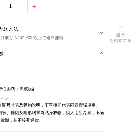
配送方法
履歴
け取り NT$1,600以上で送料無料
を削除する
方法
徴
カード1回払い
店頭代金引換
徴
彈性面料；抓皺設計
ポイント
請詳閱尺寸表及購物說明，下單後即代表同意賣場規定。
、內褲、褲襪及隱形胸罩為貼身衣物，個人衛生考量，不適
y
鑑賞期，恕不接受退貨。
ter