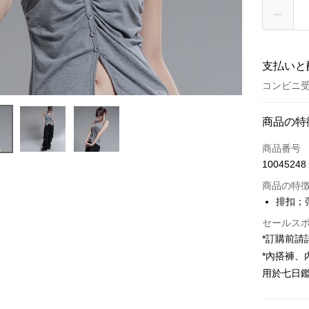
支払いと
コンビニ受
お支払い
商品の特
クレジット
商品番号
10045248
コンビニ
商品の特
LINE Pay
排扣；
Apple Pay
セールス
*訂購前
JKOPAY
*內搭褲
Google Pa
用於七日
OP Pay La