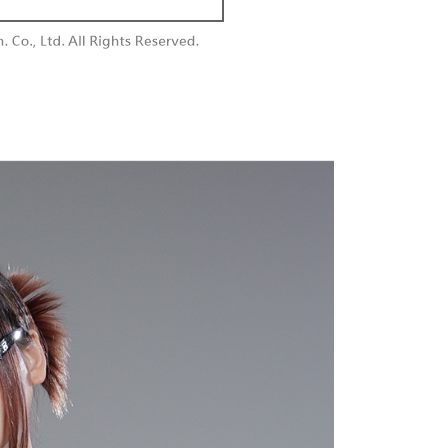
付款
供され、ユーザーが取引時に本サービスを通じて商品やサービ
できるようにし、店舗が売買／分割払い売買の債権を当社に譲
い限度額
$60、NT$1,800以上で送料無料
、契約に基づいて当社の請求書で帳款を支払うことになりま
AFTEEを ご利用の際に、認証結果及び当社の審査の結果に基づ
額が設定されます。
1取貨
 Pay Later」を利用する契約関係の目的から、店舗はあなたの個
は最低NT$20です。
$60、NT$1,600以上で送料無料
名前、電話または住所を含む）を台湾大哥大に提供し、収集、
台湾の会員のみご利用いただけます。
び利用するために、当社があなた本人と分割請求書に必要な情
、照合および修正を行います。
約「AFTEE代金後払い」（以下当サービスという）はネット
なユーザーサービス規約については、以下のリンクを参照してく
ョンズ（以下 AFTEE という）が提供し、AFTEEが代金を徴収
$100、NT$2,500以上で送料無料
tps://oppay.tw/userRule
当サービスご利用の際に提供しなければならない個人情報（注
名、電話番号、受取人の氏名、電話番号、受取人住所を含むが
配送
送料を確認
ない）は、AFTEEに渡され当サービスで必要な範囲内で利用
AFTEEの個人情報の収集、処理、利用について、詳細は
公式ホームページの『個人情報の収集、処理及び利用に関する声
参照ください（
https://aftee.tw/privacypolicy/
）。
の初回ご利用の際に、審査を通過すれば、最高額がNT$10,000に
支払い期限を過ぎた場合、その金額に基づいて年利20%の遅
が加算されます。未成年の利用者は、事前に法定代理人または
意を得ればAFTEEをご利用いただけます。
の処理、利用について疑問がある、または関連する法律の権利
たい場合は、ネットプロテクションズ
rotections.co.jp
にご連絡ください。上記に示した個人情報
購入注文書とあわせてAFTEEにご提供いただく、または