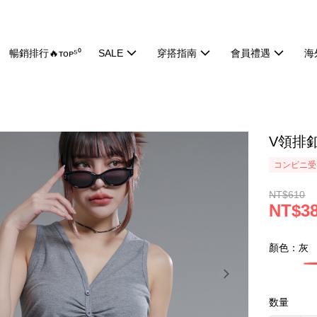
暢銷排行🔥ᴛᴏᴘ⁵⁰
SALE
穿搭指南
會員禮遇
海
V領排釦
コンビニ受け
NT$610
NT$3
顏色：灰
数量