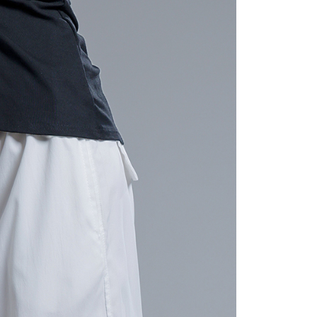
gan Kaedah Pembayaran】
ran ansuran tidak digabungkan dalam bil telekomunikasi,
an Ansuran Gogo" akan menghantar SMS peringatan
 selepas tarikh penyelesaian bulanan.
 pautan SMS untuk membuka bil, anda boleh memilih untuk
elalui "Kod bar kedai serbaneka / Kedai rasmi Taiwan
Pemindahan bank / Pembayaran J街口 / iPASS MONEY" dan
n.
nting】
matan ini disediakan oleh "Taiwan Mobile Co., Ltd." untuk
an pengguna membeli produk atau perkhidmatan melalui
an ini semasa transaksi, dan kedai akan menyerahkan hak
arga jual/beli ansuran kepada syarikat ini untuk membayar bil
n bil syarikat ini.
arkan tujuan kontrak persetujuan pembayaran menggunakan
an Ansuran Gogo", kedai akan memberikan maklumat
nda (termasuk nama, telefon atau alamat) kepada Taiwan
tuk pengumpulan, pemprosesan dan penggunaan, untuk
, semakan dan pembetulan data yang diperlukan untuk bil
eh Taiwan Mobile.
ca syarat perkhidmatan pengguna secara lengkap melalui
kut: https://oppay.tw/userRule