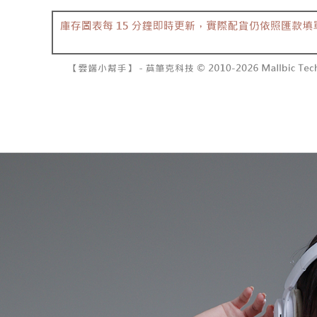
NT$10,00
pembayara
[Arahan P
已關閉，請
Tempoh pe
Pembayaran
ditambah d
NT$10,00
berasingan
Anda bole
pembayaran
menerima 
7-11取貨
boleh men
NT$60/pes
Selepas me
produk pr
menyelesai
lebih lama
NT$1,800 
kod bar ke
pembayara
JKOPay, a
pesanan.
付款後7-1
NT$60/pes
[Nota Pent
Kedua, Se
1. Jumlah 
NT$1,600 
Perkhidmata
NT$10,000.
yang memb
berdasarka
宅配
melalui pe
2. Amaun p
NT$100/pe
pembelian
3. Pada ma
kepada Sy
NT$2,500 
mengikut p
Ketiga, Sy
Perkhidma
國家/地區
Untuk meme
NP Taiwan
penggunaa
akan meng
peribadi a
pembeli, n
Syarikat 
untuk peng