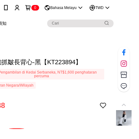
0
Bahasa Melayu
TWD
須知
抓皺長背心-黑【KT223894】
engambilan di Kedai Serbaneka, NT$1,600 penghataran
percuma
ran Negara/Wilayah
88