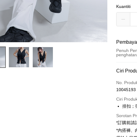
Kuantiti
Pembaya
Penuh Pen
penghatar
Kaedah 
Ciri Prod
Kad Kredi
No. Produ
10045193
Pengambil
Ciri Produ
LINE Pay
排扣；
Apple Pay
Sorotan P
*訂購前
JKOPAY
*內搭褲