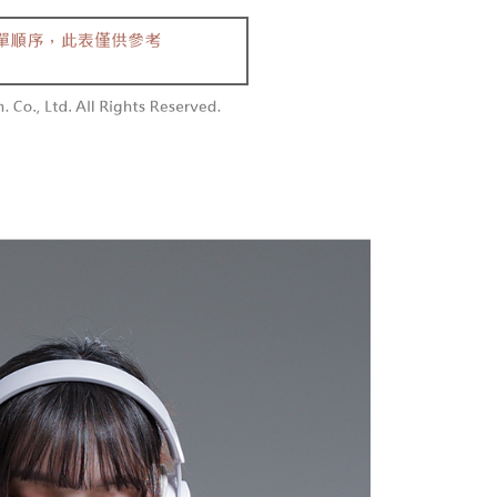
0/pesanan
n sehingga 45 hari.
embayaran]
勿下單(付取)
mbayaran dikira dari masa kedai meminta pembayaran anda,
 ansuran melalui OP Pay Later akan dibilkan secara
engan bilangan hari yang boleh dilanjutkan oleh AFTEE.
0/pesanan
 dan tidak termasuk dalam bil telekom anda. SMS peringatan
h melanjutkan tempoh pembayaran anda sebelum anda
 akan dihantar selepas kitaran bil bulanan.
pesanan. Walau bagaimanapun, tiada jaminan bahawa anda
付款
erima pesanan anda semasa tempoh pembayaran (cth.:
anan | Penghantaran percuma untuk pesanan
ngakses bil melalui pautan dalam SMS, anda boleh
apesanan atau produk yang mungkin mengambil masa yang
kan pembayaran anda melalui salah satu saluran berikut:
 untuk dihantar). Oleh itu, anda dikehendaki membuat
atau lebih
dai serbaneka, kedai runcit Taiwan Mobile, pemindahan bank,
n kepada AFTEE dalam tempoh sama ada anda menerima
tau iPASS MONEY.
1取貨
anan | Penghantaran percuma untuk pesanan
ing]
katan Pembayaran
yang diperakui untuk pengguna kali pertama boleh sehingga
atau lebih
n ini disediakan oleh Taiwan Mobile Co., Ltd. (“Syarikat”),
 Amaun diperakui sebenar yang diluluskan akan
olehkan pelanggan membeli barangan atau perkhidmatan
n keputusan pensijilan dan semakan oleh AFTEE.
rkhidmatan ini pada masa transaksi. Hasil daripada
erbelanjaan minimum mestilah lebih besar daripada NT$20.
sanan | Penghantaran percuma untuk pesanan
 atau pembayaran ansuran akan dipindahkan oleh peniaga
sa ini hanya tersedia untuk ahli Taiwan.
arikat, dan pelanggan hendaklah membuat pembayaran
atau lebih
erjanjian menggunakan sistem bil Syarikat.
arat Perkhidmatan
tan AFTEE Beli Sekarang Bayar Kemudian disediakan oleh
配送
Kadar Penghantaran
nuhi hubungan kontrak yang terjalin melalui persetujuan
, Inc. dan AFTEE akan membuat bil kepada pengguna. AFTEE
n OP Pay Later, peniaga akan memberikan maklumat
gunakan data peribadi yang dikumpul (termasuk nama
nda (termasuk nama, nombor telefon, atau alamat) kepada
o. telefon, nama penerima, no. telefon, alamat penerima)
bagi tujuan pengumpulan, pemprosesan dan penggunaan data
gunaan perkhidmatan. Sila rujuk kepada "Penyata