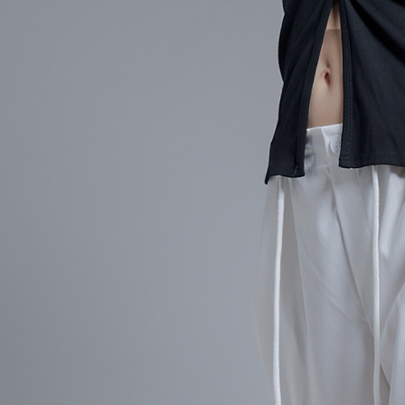
【Peneran
1. Pembaya
"Pembayar
pembayaran
2. Melalui
membayar m
Mobile / 
saluran lai
【Nota Pe
1. Perkhid
membolehk
perkhidmat
tuntutan h
menggunaka
2. Berdas
"Pembayar
peribadi a
Mobile un
pengesahan
ansuran ol
3. Sila ba
pautan beri