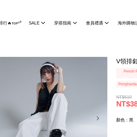
行🔥ᴛᴏᴘ⁵⁰
SALE
穿搭指南
會員禮遇
海外購物
V領排釦
Penuh P
Penghanta
NT$610
NT$3
顏色：黑