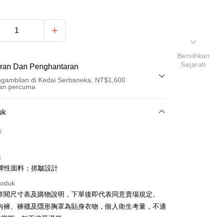
Bersihkan
Sejarah
ran Dan Penghantaran
gambilan di Kedai Serbaneka, NT$1,600
an percuma
Pembayaran
uk
t (Bayaran Penuh)
k
an di Kedai Serbaneka
k
彈性面料；抓皺設計
roduk
請詳閱尺寸表及購物說明，下單後即代表同意賣場規定。
、內褲、褲襪及隱形胸罩為貼身衣物，個人衛生考量，不適