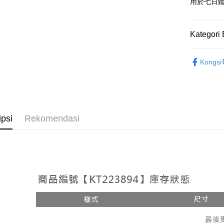
Google Pa
用於七日
OP Pay La
Deskripsi
Kategori 
[Terma Pe
AFTEE
Rekomenda
Perkhidmat
Deskripsi
Kongsi
pengguna 
Pertama, 
【上衣】
Pemindah
Kemudian
Jika anda 
1. Dengan
akan menga
pengesaha
Later sele
2. Anda b
Pilihan 
mudah alih
3. Tiada b
ipsi
Rekomendasi
akhir pemb
dihantar k
全家取貨
pembayara
4. Setela
NT$60/pes
manakala a
Had kredit
AFTEE.
NT$1,800 
yang diken
5. Tiada b
pada hala
pembayara
付款後全
dalam tal
NT$60/pes
Jika trans
aplikasi A
dibuat, at
NT$1,600 
akan dibat
Sila ambil
peringkat 
bagaimanap
已關閉，
tidak dipe
dan mendaf