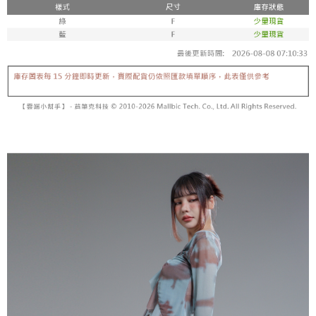
5. 收到商品當下無需繳費，確認無誤後，請再利用繳費通知簡訊或AFTEE
1. 分期款项不并入电信账单，“大哥付你分期”于每月结算日后寄送缴费提醒
APP於四大便利商店‧ATM/網銀等方式進行付款。
短信。
付款後全家取貨
2. 通过短信链接打开账单后，可选择 “超商条码／台湾大直营门市／银行转
請留意繳費期限為 14 天。唯有下載 AFTEE App 成為 AFTEE 會員者方能享
每笔NT$60，满NT$1,600(含以上)免运费
账／街口支付／iPASS MONEY”等通路缴费。
有最長 45 天內付款之服務。
已關閉，請勿下單
【注意事项】
繳費期限，為商家向您請款的時間，再加上使用AFTEE可延長的天數所計算
1. 本服务系由 “台湾大哥大股份有限公司”所提供，让用户于交易时，得通过
每笔NT$10,000
出。使用AFTEE下訂可以延長您收到商品前的繳費天數，但無法保證一定能
本服务购买商品或服务，并由商店将买卖／分期付款买卖价金债权让与本公
夠在期限內收到商品(例如:預購商品或預計到貨時間較長者)。因此無論收到
司后，依约使用本公司账单缴交账款。
已關閉，請勿下單(付取)
商品與否，仍需要請您在AFTEE規定的時間內完成繳費。
2. 基于同意付款使用 “大哥付你分期”之契约关系目的，商店将以您的个人资
每笔NT$10,000
料（包含姓名、电话或地址）提供予台湾大哥大进项收集、处理及利用，由
二、付款限制
台湾大哥大与本人进行分期账单所需资料之确认、核对及更正。
1. 初次使用 AFTEE 時，將依認證結果及本公司審查結果，核予每個人不同
7-11取貨付款
3. 完整用户服务条款，请详阅以下链接：
https://oppay.tw/userRule
之上限額度
2. 結帳金額須大於NT$30
每笔NT$60，满NT$1,800(含以上)免运费
3. 目前僅支援台灣會員
付款後7-11取貨
三、聲明條款
每笔NT$60，满NT$1,600(含以上)免运费
「AFTEE先享後付」(下稱本服務)乃由恩沛科技股份有限公司(下稱 AFTEE )
所提供，並由 AFTEE 向您收取款項。因使用本服務所須提供之個人資料(包
宅配
含但不限於訂購人姓名、電話，收件人姓名、電話、收件地址)，將交付予
AFTEE 於本服務必要服務範圍內運用。關於 AFTEE 對於個人資料之蒐集、
每笔NT$100，满NT$2,500(含以上)免运费
處理、利用，詳參 AFTEE 官網之『個人資料蒐集、處理及利用告知聲明』
（
https://aftee.tw/privacypolicy/
）。
國家/地區配送
查看运费