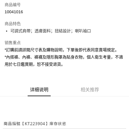
商品编号
超商取货付款
10041016
LINE Pay
商品特色
Apple Pay
可調式肩帶；透膚面料；扭結設計；喇叭袖口
街口支付
销售重点
*訂購前請詳閱尺寸表及購物說明，下單後即代表同意賣場規定。
Google Pay
*內搭褲、內褲、褲襪及隱形胸罩為貼身衣物，個人衛生考量，不適
大哥付你分期
用於七日鑑賞期，恕不接受退貨。
相关说明
【大哥付你分期使用说明】
AFTEE先享后付
1. 本服务由台湾大哥大提供，电信用户可立即使用无须另外申请。（限个人
月租型门号，不开放公司户及预付卡使用）
相关说明
详细说明
相关推荐
2. 付款方式选择 “大哥付你分期”，订单成立后会自动跳转到大哥付的交易流
一、關於 AFTEE先享後付
程，验证手机门号后，选择欲分期的期数、缴款截止日，确认付款后即完成
ATM付款
1. 於付款方式選擇AFTEE先享後付，將跳出AFTEE先享後付手機驗證視
交易。
窗。
3. 实际核准额度、可分期数及费用金额请依后续交易确认页面所载为准。
2. 進行簡訊驗證之後，即可完成結帳手續。
运送方式
4. 订单成立30分钟内，如未前往确认交易或遇审核未通过，订单将自动取
3. 訂單確認後不需事先繳費，商品會配送至您的指定地址。
消。如遇 “转专审核”未通过状况，表示未达系统评分，恕无法说明评估内
4. 下訂完成後，您的手機會收到一封繳費通知簡訊，APP會員則會收到
全家取貨付款
容。
AFTEE APP推播通知。
【缴款方式说明】
每笔NT$60，满NT$1,800(含以上)免运费