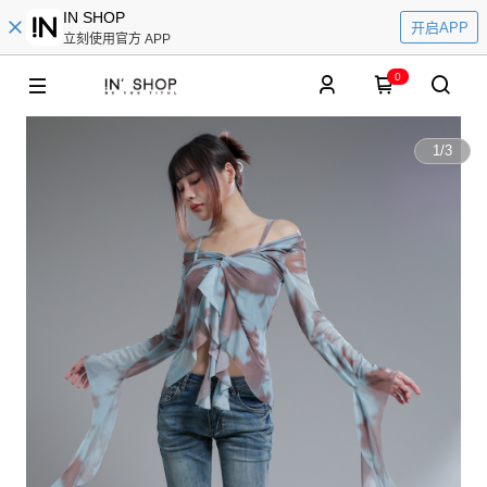
IN SHOP
开启APP
立刻使用官方 APP
0
1
/
3