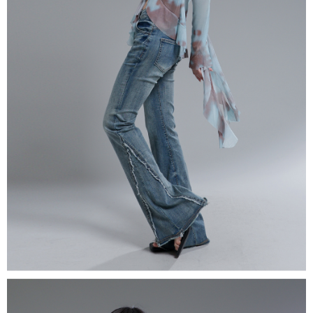
若款項超過繳費期限，將根據當次的金額加收年利率 16% 的逾期滯納金。
未成年的使用者，請事先徵得法定代理人或監護人之同意方可使用
AFTEE。
若您對於個人資料之處理、利用有任何疑問，或欲行使相關法律權利，請聯
繫恩沛科技股份有限公司。若您不同意我們將上開所示之個人資料，連同必
要之購買訂單資訊提供予 AFTEE ，或讓 AFTEE 蒐集處理利用您的個人資
料，請勿選用本服務。