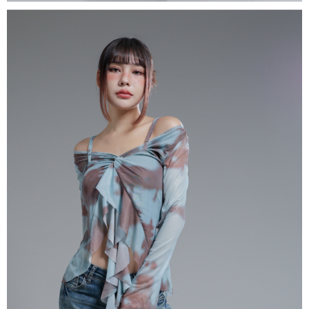
dan kad prabayar)
peribadi yang disenaraikan seperti di atas akan dikumpul dan digunakan
2. Pilihan kaedah pembayaran "Pembayaran Ansuran Gogo", selepas
oleh AFTEE, sila jangan gunakan perkhidmatan ini.
pesanan ditubuhkan, akan secara automatik dialihkan ke proses
transaksi Gogo, selepas pengesahan nombor telefon, pilih bilangan
ansuran yang diingini, tarikh akhir pembayaran, dan setelah
mengesahkan pembayaran, transaksi akan selesai.
3. Jumlah kelulusan sebenar, bilangan ansuran dan jumlah bayaran
adalah berdasarkan halaman pengesahan transaksi seterusnya.
4. Dalam masa 30 minit selepas pesanan ditubuhkan, jika tidak pergi
untuk mengesahkan transaksi atau jika tidak lulus semakan, pesanan
akan dibatalkan secara automatik. Jika terdapat situasi "pindah untuk
semakan khusus" yang tidak lulus, ini menunjukkan bahawa sistem
penilaian tidak mencukupi, tiada penjelasan mengenai kandungan
penilaian boleh diberikan.
【Penerangan Kaedah Pembayaran】
1. Pembayaran ansuran tidak digabungkan dalam bil telekomunikasi,
"Pembayaran Ansuran Gogo" akan menghantar SMS peringatan
pembayaran selepas tarikh penyelesaian bulanan.
2. Melalui pautan SMS untuk membuka bil, anda boleh memilih untuk
membayar melalui "Kod bar kedai serbaneka / Kedai rasmi Taiwan
Mobile / Pemindahan bank / Pembayaran J街口 / iPASS MONEY" dan
saluran lain.
【Nota Penting】