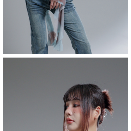
1. Perkhidmatan ini disediakan oleh "Taiwan Mobile Co., Ltd." untuk
membolehkan pengguna membeli produk atau perkhidmatan melalui
perkhidmatan ini semasa transaksi, dan kedai akan menyerahkan hak
tuntutan harga jual/beli ansuran kepada syarikat ini untuk membayar bil
menggunakan bil syarikat ini.
2. Berdasarkan tujuan kontrak persetujuan pembayaran menggunakan
"Pembayaran Ansuran Gogo", kedai akan memberikan maklumat peribadi
anda (termasuk nama, telefon atau alamat) kepada Taiwan Mobile untuk
pengumpulan, pemprosesan dan penggunaan, untuk pengesahan,
semakan dan pembetulan data yang diperlukan untuk bil ansuran oleh
Taiwan Mobile.
3. Sila baca syarat perkhidmatan pengguna secara lengkap melalui
pautan berikut: https://oppay.tw/userRule