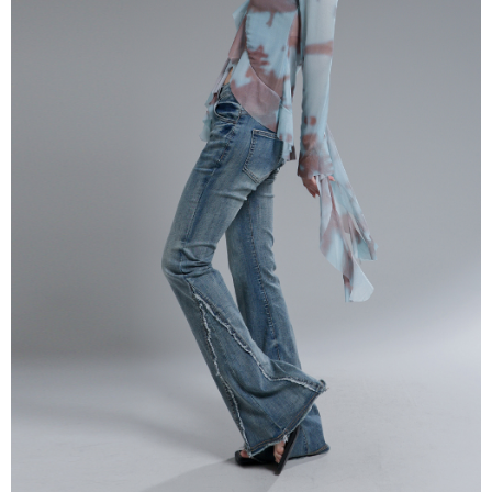
NT$60/pesanan | Penghantaran percuma untuk pesanan
1. Jumlah yang diperakui untuk pengguna kali pertama boleh sehingga
[Nota Penting]
NT$1,600 atau lebih
NT$10,000. Amaun diperakui sebenar yang diluluskan akan berdasarkan
keputusan pensijilan dan semakan oleh AFTEE.
Perkhidmatan ini disediakan oleh Taiwan Mobile Co., Ltd. (“Syarikat”),
宅配
2. Amaun perbelanjaan minimum mestilah lebih besar daripada NT$20.
yang membolehkan pelanggan membeli barangan atau perkhidmatan
3. Pada masa ini hanya tersedia untuk ahli Taiwan.
NT$100/pesanan | Penghantaran percuma untuk pesanan
melalui perkhidmatan ini pada masa transaksi. Hasil daripada pembelian
atau pembayaran ansuran akan dipindahkan oleh peniaga kepada
NT$2,500 atau lebih
Ketiga, Syarat Perkhidmatan
Syarikat, dan pelanggan hendaklah membuat pembayaran mengikut
Perkhidmatan AFTEE Beli Sekarang Bayar Kemudian disediakan oleh NP
perjanjian menggunakan sistem bil Syarikat.
國家/地區配送
Kadar Penghantaran
Taiwan, Inc. dan AFTEE akan membuat bil kepada pengguna. AFTEE
akan menggunakan data peribadi yang dikumpul (termasuk nama
Untuk memenuhi hubungan kontrak yang terjalin melalui persetujuan
pembeli, no. telefon, nama penerima, no. telefon, alamat penerima) untuk
penggunaan OP Pay Later, peniaga akan memberikan maklumat peribadi
penggunaan perkhidmatan. Sila rujuk kepada "Penyata Pengumpulan
anda (termasuk nama, nombor telefon, atau alamat) kepada Syarikat bagi
Data Peribadi, Pemprosesan, Penggunaan"
tujuan pengumpulan, pemprosesan dan penggunaan data yang
(https://aftee.tw/privacypolicy/
) untuk maklumat lanjut.
diperlukan untuk pengebilan ansuran, termasuk pengesahan,
pengesahan semula dan pembetulan.
Jumlah yang diperakui untuk pengguna kali pertama yang lulus
kelulusan boleh sehingga NT$10,000. Jika pengguna tidak membuat
Untuk terma perkhidmatan penuh, sila rujuk pautan berikut:
pembayaran dalam tempoh tersebut, yuran pembayaran lewat sebanyak
https://oppay.tw/userRule
" target="_blank" class="link revert-
20% setahun akan dikenakan. Pengguna bawah umur dikehendaki
style">https://oppay.tw/userRule
mendapatkan kebenaran daripada ibu bapa atau penjaga yang sah
untuk menggunakan AFTEE.
【Panduan Penggunaan Pembayaran Ansuran Gogo】
1. Perkhidmatan ini disediakan oleh Taiwan Mobile, pengguna telefon
Sila hubungi NP Taiwan Inc. di
cs_tw@netprotections.co.jp
jika anda
mudah alih boleh segera menggunakan tanpa perlu memohon lagi.
mempunyai sebarang kebimbangan mengenai pemprosesan dan
(Hanya untuk nombor langganan peribadi, tidak terbuka untuk syarikat
penggunaan pada data peribadi. Jika anda tidak bersetuju dengan data