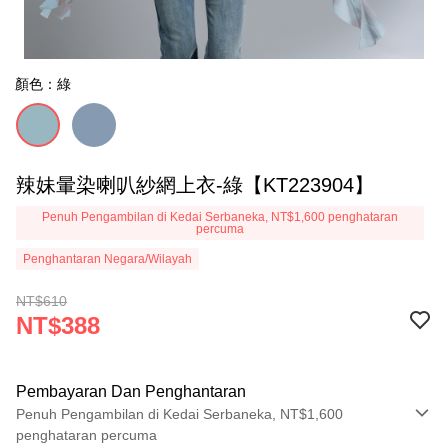
顏色：綠
辣妹暈染喇叭紗網上衣-綠【KT223904】
Penuh Pengambilan di Kedai Serbaneka, NT$1,600 penghataran
percuma
Penghantaran Negara/Wilayah
NT$610
NT$388
Pembayaran Dan Penghantaran
Penuh Pengambilan di Kedai Serbaneka, NT$1,600
penghataran percuma