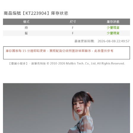
3. Tiada bayaran diperlukan apabila pesanan disahkan. Produk akan
mudah alih anda, memilih bilangan ansuran, dan menetapkan tarikh
dihantar ke alamat yang ditetapkan.
全家取貨付款
akhir pembayaran. Transaksi akan dianggap selesai setelah pembayaran
4. Setelah pesanan disahkan, anda akan menerima SMS pembayaran
disahkan.
NT$60/pesanan | Penghantaran percuma untuk pesanan
manakala ahli aplikasi akan menerima pemberitahuan tolak aplikasi
NT$1,800 atau lebih
AFTEE.
Had kredit yang diluluskan, tempoh ansuran yang tersedia, dan yuran
5. Tiada bayaran diperlukan apabila anda menerima produk. Sila buat
yang dikenakan adalah tertakluk kepada maklumat yang dinyatakan
pembayaran di empat kedai serbaneka utama, ATM atau perbankan
付款後全家取貨
pada halaman pengesahan transaksi seterusnya.
dalam talian dengan SMS pembayaran atau pemberitahuan tolak aplikasi
NT$60/pesanan | Penghantaran percuma untuk pesanan
AFTEE.
Jika transaksi tidak disahkan dalam masa 30 minit selepas pesanan
NT$1,600 atau lebih
dibuat, atau jika permohonan gagal dalam proses semakan, pesanan
Sila ambil perhatian bahawa tempoh pembayaran adalah 14 hari. Walau
akan dibatalkan secara automatik. Jika permohonan gagal pada
已關閉，請勿下單
bagaimanapun, bagi mereka yang telah memuat turun Aplikasi AFTEE
peringkat "semakan manual", ini bermakna kriteria pemarkahan sistem
dan mendaftar sebagai ahli AFTEE boleh menikmati tempoh pembayaran
NT$10,000/pesanan
tidak dipenuhi; butiran penilaian khusus tidak akan didedahkan.
sehingga 45 hari.
已關閉，請勿下單(付取)
[Arahan Pembayaran]
Tempoh pembayaran dikira dari masa kedai meminta pembayaran anda,
ditambah dengan bilangan hari yang boleh dilanjutkan oleh AFTEE. Anda
NT$10,000/pesanan
Pembayaran ansuran melalui OP Pay Later akan dibilkan secara
boleh melanjutkan tempoh pembayaran anda sebelum anda menerima
berasingan dan tidak termasuk dalam bil telekom anda. SMS peringatan
pesanan. Walau bagaimanapun, tiada jaminan bahawa anda boleh
7-11取貨付款
pembayaran akan dihantar selepas kitaran bil bulanan.
menerima pesanan anda semasa tempoh pembayaran (cth.: produk
NT$60/pesanan | Penghantaran percuma untuk pesanan
prapesanan atau produk yang mungkin mengambil masa yang lebih
Selepas mengakses bil melalui pautan dalam SMS, anda boleh
NT$1,800 atau lebih
lama untuk dihantar). Oleh itu, anda dikehendaki membuat pembayaran
menyelesaikan pembayaran anda melalui salah satu saluran berikut: kod
kepada AFTEE dalam tempoh sama ada anda menerima pesanan.
bar kedai serbaneka, kedai runcit Taiwan Mobile, pemindahan bank,
付款後7-11取貨
JKOPay, atau iPASS MONEY.
Kedua, Sekatan Pembayaran