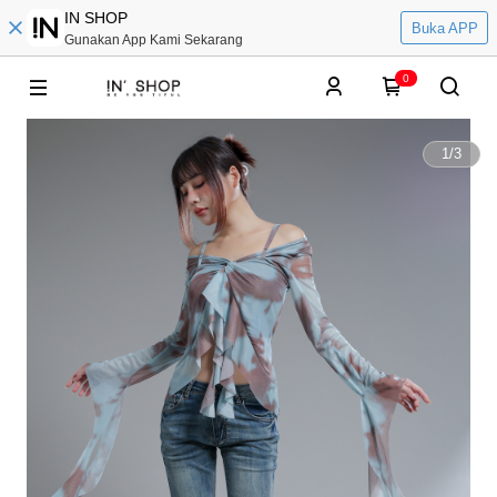
IN SHOP
Buka APP
Gunakan App Kami Sekarang
0
1
/
3