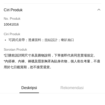
Kaedah Pembayaran
Ciri Produk
Kad Kredit (Bayaran Penuh)
No. Produk
Pengambilan di Kedai Serbaneka
10041016
LINE Pay
Ciri Produk
Apple Pay
可調式肩帶；透膚面料；扭結設計；喇叭袖口
JKOPAY
Sorotan Produk
Google Pay
*訂購前請詳閱尺寸表及購物說明，下單後即代表同意賣場規定。
*內搭褲、內褲、褲襪及隱形胸罩為貼身衣物，個人衛生考量，不適
OP Pay Later
用於七日鑑賞期，恕不接受退貨。
Deskripsi
[Terma Penggunaan untuk OP Pay Later]
AFTEE
Perkhidmatan ini disediakan oleh Taiwan Mobile dan tersedia untuk
Deskripsi
pengguna Taiwan Mobile tanpa memerlukan permohonan tambahan.
Deskripsi
Rekomendasi
Pertama, Mengenai Perkhidmatan AFTEE Beli Sekarang Bayar Kemudian
Pemindahan ATM
1. Dengan memilih AFTEE sebagai kaedah pembayaran, mesej
Jika anda memilih OP Pay Later sebagai kaedah pembayaran, sistem
pengesahan AFTEE akan muncul.
akan mengarahkan anda secara automatik ke proses transaksi OP Pay
2. Anda boleh meneruskan pembayaran selepas pengesahan SMS.
Pilihan Penghantaran
Later selepas pesanan dibuat. Anda perlu mengesahkan nombor telefon