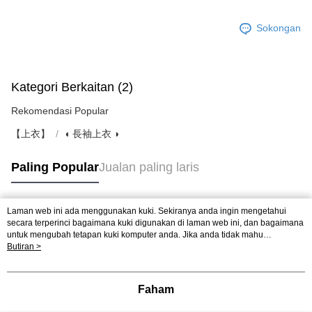
Sokongan
Kategori Berkaitan (2)
Rekomendasi Popular
【上衣】
◖ 長袖上衣 ◗
Paling Popular
Jualan paling laris
Laman web ini ada menggunakan kuki. Sekiranya anda ingin mengetahui
Tag Popular
secara terperinci bagaimana kuki digunakan di laman web ini, dan bagaimana
untuk mengubah tetapan kuki komputer anda. Jika anda tidak mahu
menggunakan kuki di komputer anda, sila rujuk penerangan mengenai kuki.
Butiran >
Dasar Privasi
Laman web ini ada menggunakan kuki. Sekiranya anda ingin
mengetahui secara terperinci bagaimana kuki digunakan di laman web ini,
dan bagaimana untuk mengubah tetapan kuki komputer anda. Jika anda tidak
Faham
mahu menggunakan kuki di komputer anda, sila rujuk penerangan mengenai
kuki.