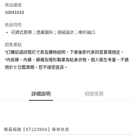
商品編號
超商取貨付款
10041010
LINE Pay
商品特色
Apple Pay
可調式肩帶；透膚面料；扭結設計；喇叭袖口
街口支付
銷售重點
*訂購前請詳閱尺寸表及購物說明，下單後即代表同意賣場規定。
Google Pay
*內搭褲、內褲、褲襪及隱形胸罩為貼身衣物，個人衛生考量，不適
大哥付你分期
用於七日鑑賞期，恕不接受退貨。
相關說明
【大哥付你分期使用說明】
AFTEE先享後付
1.本服務由台灣大哥大提供，台灣大哥大用戶可立即使用無須另外申請。
2.付款方式選擇「大哥付你分期」，訂單成立後會自動跳轉到大哥付的交易
相關說明
詳細說明
相關推薦
流程，驗證手機門號後，選擇欲分期的期數、繳款截止日，確認付款後即完
【關於「AFTEE先享後付」】
成交易。
ATM付款
AFTEE先享後付是「在收到商品之後才付款」的支付方式。 讓您購物簡單
3.實際核准額度、可分期數及費用金額請依後續交易確認頁面所載為準。
便利好安心！
4.訂單成立30分鐘內，如未前往確認交易或遇審核未通過，訂單將自動取
１．簡單：不需註冊會員、不需綁卡、不需儲值。
運送方式
消。如遇「轉專審核」未通過狀況，表示未達大哥付你分期系統評分，恕無
２．便利：只要手機號碼，簡訊認證，即可結帳。
法說明評估內容。
３．安心：先確認商品／服務後，再付款。
全家取貨付款
【繳款方式說明】
1.分期款項不併入電信帳單，「大哥付你分期」於每月結算日後寄送繳費提
每筆NT$60，滿NT$1,800(含以上)免運費