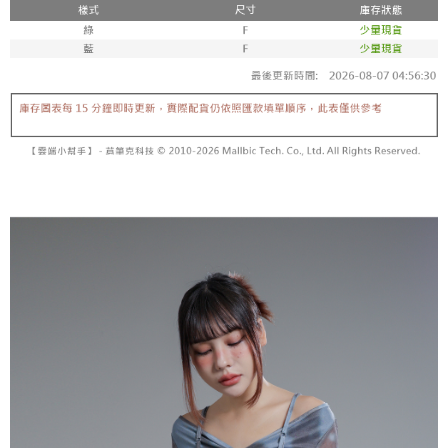
【「AFTEE先享後付」結帳流程】
醒簡訊。
１．於結帳方式選擇「AFTEE先享後付」後，將跳轉至「AFTEE先享後付」
2.透過簡訊連結打開帳單後，可選擇「超商條碼／台灣大直營門市／銀行轉
付款後全家取貨
結帳頁面，進行簡訊認證並確認金額後，即可完成結帳。
帳／街口支付／iPASS MONEY」等通路繳費。
２．訂單成立數日內，您將收到繳費通知簡訊。
每筆NT$60，滿NT$1,600(含以上)免運費
３．收到繳費通知簡訊後14天內，點擊此簡訊中的連結，可透過四大超商／
【注意事項】
ATM／網路銀行／等多元方式進行付款，方視為交易完成。
已關閉，請勿下單
1.本服務係由「台灣大哥大股份有限公司」（以下簡稱本公司）所提供，讓
※ 請注意：結帳手續完成當下不需立刻繳費，但若您需要取消訂單，請聯絡
用戶於交易時，得透過本服務購買商品或服務，並由商店將買賣／分期付款
每筆NT$10,000
購買商品的店家。未經商家同意取消之訂單仍視為有效，需透過AFTEE先享
買賣價金債權讓與本公司後，依約使用本公司帳單繳交帳款。
後付繳納相關費用。
2.基於同意付款使用「大哥付你分期」之契約關係目的，商店將以您的個人
已關閉，請勿下單(付取)
※ 交易是否成功請以「AFTEE先享後付 」之結帳頁面顯示為準，若有關於
資料（包含姓名、電話或地址）提供予台灣大哥大進項蒐集、處理及利用，
是否繳費成功／繳費後需取消欲退款等相關疑問，請聯繫「AFTEE先享後付
每筆NT$10,000
由本公司與您本人進行分期帳單所需資料之確認、核對及更正。
客戶支援中心」
https://netprotections.freshdesk.com/support/home
3.完整用戶服務條款，請詳閱以下連結：
https://oppay.tw/userRule
7-11取貨付款
【注意事項】
１．透過由恩沛科技股份有限公司提供之「AFTEE先享後付」服務完成之交
每筆NT$60，滿NT$1,800(含以上)免運費
易，需依本服務之必要範圍內提供個人資料，並將交易相關給付款項請求債
權轉讓予恩沛科技股份有限公司。
付款後7-11取貨
２．關於個人資料處理事宜，請瀏覽以下網址：
每筆NT$60，滿NT$1,600(含以上)免運費
https://aftee.tw/terms/#terms3
３．未成年的使用者請事先徵得法定代理人或監護人之同意方可使用
宅配
「AFTEE先享後付」，若未經同意申辦者引起之損失，本公司不負相關責
任。
每筆NT$100，滿NT$2,500(含以上)免運費
４．使用「AFTEE先享後付」時，將依據個別帳號之用戶狀況，依本公司即
時審查核予不同之上限額度；若仍有額度不足之情形，本公司將視審查結果
國家/地區配送
查看運費
請求用戶進行身份認證。