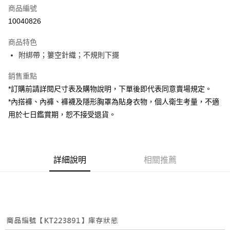
商品編號
超商取貨付款
10040826
LINE Pay
商品特色
Apple Pay
附綁帶；簍空針織；不規則下擺
街口支付
銷售重點
*訂購前請詳閱尺寸表及購物說明，下單後即代表同意賣場規定。
Google Pay
*內搭褲、內褲、褲襪及隱形胸罩為貼身衣物，個人衛生考量，不適
大哥付你分期
用於七日鑑賞期，恕不接受退貨。
相關說明
【大哥付你分期使用說明】
AFTEE先享後付
1.本服務由台灣大哥大提供，台灣大哥大用戶可立即使用無須另外申請。
2.付款方式選擇「大哥付你分期」，訂單成立後會自動跳轉到大哥付的交易
相關說明
詳細說明
相關推薦
流程，驗證手機門號後，選擇欲分期的期數、繳款截止日，確認付款後即完
【關於「AFTEE先享後付」】
成交易。
ATM付款
AFTEE先享後付是「在收到商品之後才付款」的支付方式。 讓您購物簡單
3.實際核准額度、可分期數及費用金額請依後續交易確認頁面所載為準。
便利好安心！
4.訂單成立30分鐘內，如未前往確認交易或遇審核未通過，訂單將自動取
１．簡單：不需註冊會員、不需綁卡、不需儲值。
運送方式
消。如遇「轉專審核」未通過狀況，表示未達大哥付你分期系統評分，恕無
２．便利：只要手機號碼，簡訊認證，即可結帳。
法說明評估內容。
３．安心：先確認商品／服務後，再付款。
全家取貨付款
【繳款方式說明】
1.分期款項不併入電信帳單，「大哥付你分期」於每月結算日後寄送繳費提
每筆NT$60，滿NT$1,800(含以上)免運費