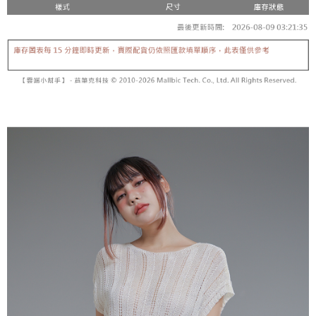
【「AFTEE先享後付」結帳流程】
醒簡訊。
１．於結帳方式選擇「AFTEE先享後付」後，將跳轉至「AFTEE先享後付」
2.透過簡訊連結打開帳單後，可選擇「超商條碼／台灣大直營門市／銀行轉
付款後全家取貨
結帳頁面，進行簡訊認證並確認金額後，即可完成結帳。
帳／街口支付／iPASS MONEY」等通路繳費。
２．訂單成立數日內，您將收到繳費通知簡訊。
每筆NT$60，滿NT$1,600(含以上)免運費
３．收到繳費通知簡訊後14天內，點擊此簡訊中的連結，可透過四大超商／
【注意事項】
ATM／網路銀行／等多元方式進行付款，方視為交易完成。
已關閉，請勿下單
1.本服務係由「台灣大哥大股份有限公司」（以下簡稱本公司）所提供，讓
※ 請注意：結帳手續完成當下不需立刻繳費，但若您需要取消訂單，請聯絡
用戶於交易時，得透過本服務購買商品或服務，並由商店將買賣／分期付款
每筆NT$10,000
購買商品的店家。未經商家同意取消之訂單仍視為有效，需透過AFTEE先享
買賣價金債權讓與本公司後，依約使用本公司帳單繳交帳款。
後付繳納相關費用。
2.基於同意付款使用「大哥付你分期」之契約關係目的，商店將以您的個人
已關閉，請勿下單(付取)
※ 交易是否成功請以「AFTEE先享後付 」之結帳頁面顯示為準，若有關於
資料（包含姓名、電話或地址）提供予台灣大哥大進項蒐集、處理及利用，
是否繳費成功／繳費後需取消欲退款等相關疑問，請聯繫「AFTEE先享後付
每筆NT$10,000
由本公司與您本人進行分期帳單所需資料之確認、核對及更正。
客戶支援中心」
https://netprotections.freshdesk.com/support/home
3.完整用戶服務條款，請詳閱以下連結：
https://oppay.tw/userRule
7-11取貨付款
【注意事項】
１．透過由恩沛科技股份有限公司提供之「AFTEE先享後付」服務完成之交
每筆NT$60，滿NT$1,800(含以上)免運費
易，需依本服務之必要範圍內提供個人資料，並將交易相關給付款項請求債
權轉讓予恩沛科技股份有限公司。
付款後7-11取貨
２．關於個人資料處理事宜，請瀏覽以下網址：
每筆NT$60，滿NT$1,600(含以上)免運費
https://aftee.tw/terms/#terms3
３．未成年的使用者請事先徵得法定代理人或監護人之同意方可使用
宅配
「AFTEE先享後付」，若未經同意申辦者引起之損失，本公司不負相關責
任。
每筆NT$100，滿NT$2,500(含以上)免運費
４．使用「AFTEE先享後付」時，將依據個別帳號之用戶狀況，依本公司即
時審查核予不同之上限額度；若仍有額度不足之情形，本公司將視審查結果
國家/地區配送
查看運費
請求用戶進行身份認證。