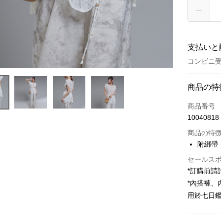
支払いと
コンビニ受
お支払い
商品の特
クレジット
商品番号
10040818
コンビニ
商品の特
LINE Pay
附綁帶
Apple Pay
セールス
*訂購前
JKOPAY
*內搭褲
Google Pa
用於七日
OP Pay La