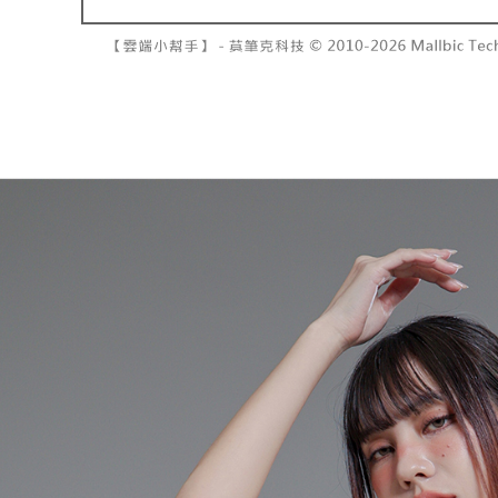
7-11取貨
よって提
スを購入
二、支払
配送毎にNT
渡した後
1.初回 
す。
き、限度
付款後7-1
2. 「OP
2.決済金額
配送毎にNT
人情報（
3.現在、
処理およ
宅配
報の確認
三、利用規
3. 完全
プロテクシ
配送毎にNT
ださい：
ht
します。
文者の氏
國家/地區
これに限ら
されます。
AFTEE
明』をご
AFTEE
なります。
延滞納金
後見人の同
個人情報
を行使し
cs_tw@netp
を、必要な