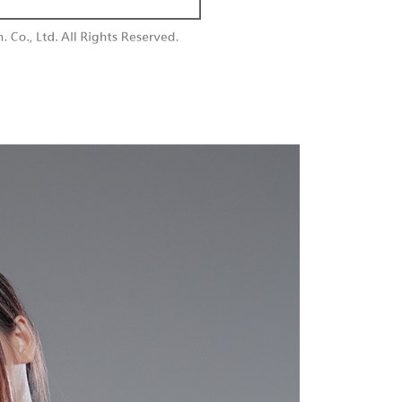
付款
供され、ユーザーが取引時に本サービスを通じて商品やサービ
できるようにし、店舗が売買／分割払い売買の債権を当社に譲
い限度額
$60、NT$1,800以上で送料無料
、契約に基づいて当社の請求書で帳款を支払うことになりま
AFTEEを ご利用の際に、認証結果及び当社の審査の結果に基づ
額が設定されます。
1取貨
 Pay Later」を利用する契約関係の目的から、店舗はあなたの個
は最低NT$20です。
$60、NT$1,600以上で送料無料
名前、電話または住所を含む）を台湾大哥大に提供し、収集、
台湾の会員のみご利用いただけます。
び利用するために、当社があなた本人と分割請求書に必要な情
、照合および修正を行います。
約「AFTEE代金後払い」（以下当サービスという）はネット
なユーザーサービス規約については、以下のリンクを参照してく
ョンズ（以下 AFTEE という）が提供し、AFTEEが代金を徴収
$100、NT$2,500以上で送料無料
tps://oppay.tw/userRule
当サービスご利用の際に提供しなければならない個人情報（注
名、電話番号、受取人の氏名、電話番号、受取人住所を含むが
配送
送料を確認
ない）は、AFTEEに渡され当サービスで必要な範囲内で利用
AFTEEの個人情報の収集、処理、利用について、詳細は
公式ホームページの『個人情報の収集、処理及び利用に関する声
参照ください（
https://aftee.tw/privacypolicy/
）。
の初回ご利用の際に、審査を通過すれば、最高額がNT$10,000に
支払い期限を過ぎた場合、その金額に基づいて年利20%の遅
が加算されます。未成年の利用者は、事前に法定代理人または
意を得ればAFTEEをご利用いただけます。
の処理、利用について疑問がある、または関連する法律の権利
たい場合は、ネットプロテクションズ
rotections.co.jp
にご連絡ください。上記に示した個人情報
購入注文書とあわせてAFTEEにご提供いただく、または