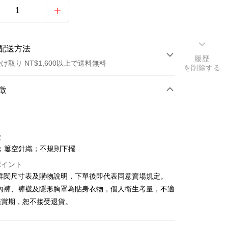
配送方法
履歴
け取り NT$1,600以上で送料無料
を削除する
方法
徴
カード1回払い
店頭代金引換
徴
；簍空針織；不規則下擺
ポイント
請詳閱尺寸表及購物說明，下單後即代表同意賣場規定。
、內褲、褲襪及隱形胸罩為貼身衣物，個人衛生考量，不適
y
鑑賞期，恕不接受退貨。
ter