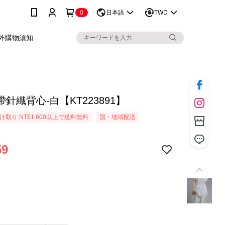
0
日本語
TWD
外購物須知
針織背心-白【KT223891】
取り NT$1,600以上で送料無料
国・地域配送
59