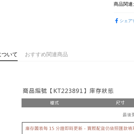
説明
商品関連
【OP Pay
AFTEE
1. 本サ
おすすめ
追加の申
説明
シェア
2. 支払い
【上衣】
一、 AF
ATM払い
動的に OP
1.お支払
払いの回
ドウが表
す。
2.SMS
3. 実際
3.注文す
配送方法
ジを基準
す。
について
おすすめ関連商品
4. 注文
4.ご注文
全家取貨
合、注文
員の場合は
が発生し
配送毎にNT
5.商品受
評価内容
たはアプリ
付款後全
ングでお
配送毎にNT
【支払い
代金納付期
1. 分割払
プリをダウ
已關閉，
の締め日後
以内まで
2. SM
配送毎にNT
湾大直営店
お支払期限
で支払い
已關閉，請
もとに計算
期限を延
配送毎にNT
【注意事
（例：予
1. 本サ
の有無に関