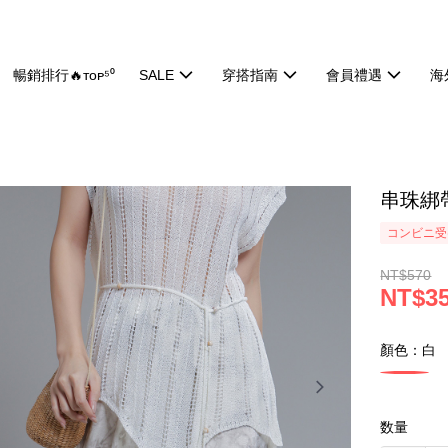
暢銷排行🔥ᴛᴏᴘ⁵⁰
SALE
穿搭指南
會員禮遇
海
串珠綁帶
コンビニ受け
NT$570
NT$3
顏色：白
数量