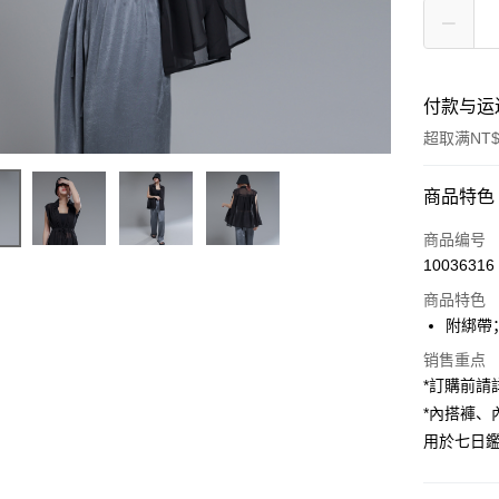
付款与运
超取满NT$
付款方式
商品特色
信用卡一
商品编号
10036316
超商取货
商品特色
LINE Pay
附綁帶
Apple Pay
销售重点
*訂購前
街口支付
*內搭褲
用於七日
Google Pa
大哥付你