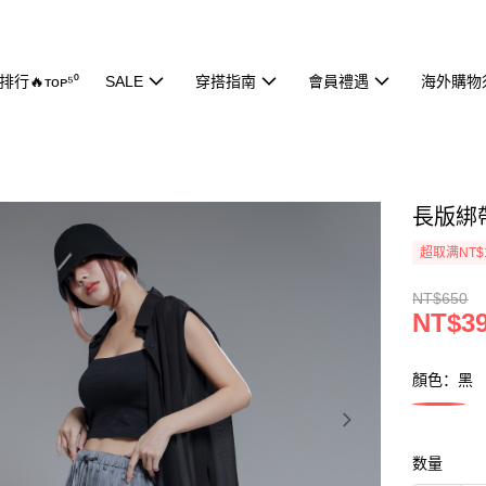
行🔥ᴛᴏᴘ⁵⁰
SALE
穿搭指南
會員禮遇
海外購物
長版綁帶
超取满NT$
NT$650
NT$3
顏色：黑
数量