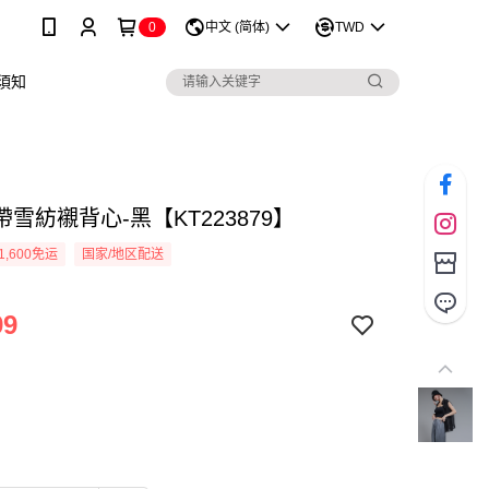
0
中文 (简体)
TWD
須知
雪紡襯背心-黑【KT223879】
1,600免运
国家/地区配送
99