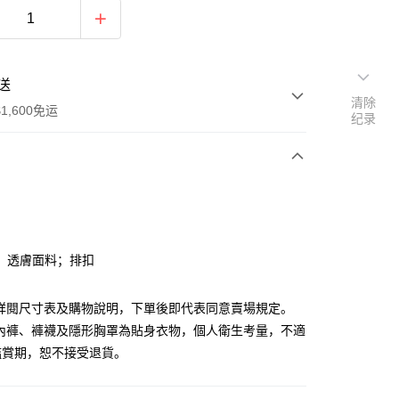
送
清除
1,600免运
纪录
次付款
付款
；透膚面料；排扣
請詳閱尺寸表及購物說明，下單後即代表同意賣場規定。
、內褲、褲襪及隱形胸罩為貼身衣物，個人衛生考量，不適
鑑賞期，恕不接受退貨。
y
分期