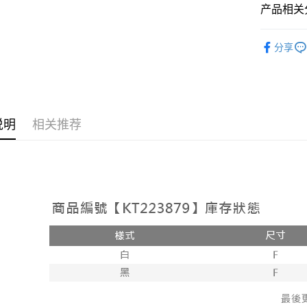
相关说明
产品相关分
【大哥付
AFTEE先
1. 本服
人气商品
人月租型
相关说明
分享
2. 付款
【上衣】
一、關於 A
ATM付款
流程，验
1. 於付
完成交易
窗。
3. 实际
2. 進行
4. 订单
3. 訂單
运送方式
消。如遇 
4. 下訂
说明
相关推荐
容。
AFTEE 
全家取貨
【缴款方
5. 收到
1. 分期
每笔NT$6
APP於四
短信。
2. 通过
付款後全
請留意繳費期
账／街口支付
享有最長 
每笔NT$6
【注意事
繳費期限，
已關閉，
1. 本服
算出。使用
过本服务
定能夠在期
每笔NT$10
本公司后
收到商品與
2. 基于
已關閉，請
资料（包
二、付款
每笔NT$10
用，由台
1. 初次
3. 完整
之上限額