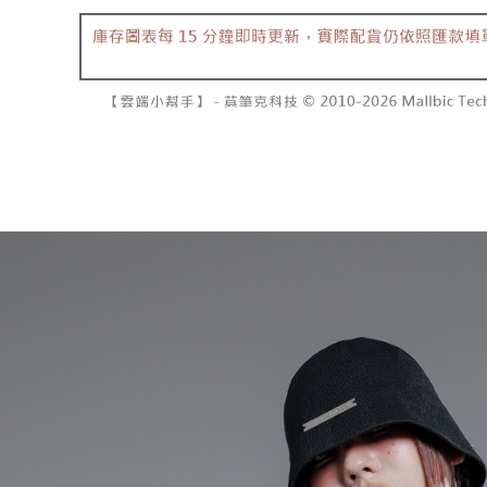
7-11取貨
2. 結帳金
3. 目前
每笔NT$6
三、聲明
付款後7-1
「AFTE
每笔NT$6
)所提供，
(包含但不
宅配
予 AFT
集、處理、
每笔NT$1
明』（
http
國家/地區
若款項超過
未成年的
AFTEE。
若您對於
聯繫恩沛
同必要之購
人資料，