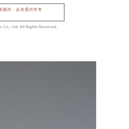
付款
額須大於NT$30
僅支援台灣會員
0，满NT$1,800(含以上)免运费
條款
1取貨
E先享後付」(下稱本服務)乃由恩沛科技股份有限公司(下稱 AFTEE
0，满NT$1,600(含以上)免运费
並由 AFTEE 向您收取款項。因使用本服務所須提供之個人資料
限於訂購人姓名、電話，收件人姓名、電話、收件地址)，將交付
EE 於本服務必要服務範圍內運用。關於 AFTEE 對於個人資料之蒐
利用，詳參 AFTEE 官網之『個人資料蒐集、處理及利用告知聲
00，满NT$2,500(含以上)免运费
s://aftee.tw/privacypolicy/
）。
配送
查看运费
繳費期限，將根據當次的金額加收年利率 16% 的逾期滯納金。
使用者，請事先徵得法定代理人或監護人之同意方可使用
個人資料之處理、利用有任何疑問，或欲行使相關法律權利，請
科技股份有限公司。若您不同意我們將上開所示之個人資料，連
買訂單資訊提供予 AFTEE ，或讓 AFTEE 蒐集處理利用您的個
請勿選用本服務。