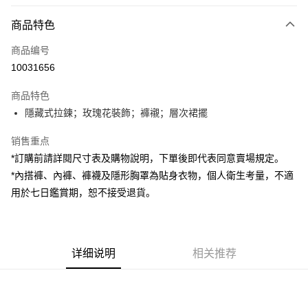
付款方式
商品特色
信用卡一次付款
商品编号
超商取货付款
10031656
LINE Pay
商品特色
Apple Pay
隱藏式拉鍊；玫瑰花裝飾；褲襯；層次裙擺
街口支付
销售重点
*訂購前請詳閱尺寸表及購物說明，下單後即代表同意賣場規定。
Google Pay
*內搭褲、內褲、褲襪及隱形胸罩為貼身衣物，個人衛生考量，不適
大哥付你分期
用於七日鑑賞期，恕不接受退貨。
相关说明
【大哥付你分期使用说明】
AFTEE先享后付
1. 本服务由台湾大哥大提供，电信用户可立即使用无须另外申请。（限个人
月租型门号，不开放公司户及预付卡使用）
相关说明
详细说明
相关推荐
2. 付款方式选择 “大哥付你分期”，订单成立后会自动跳转到大哥付的交易流
一、關於 AFTEE先享後付
程，验证手机门号后，选择欲分期的期数、缴款截止日，确认付款后即完成
ATM付款
1. 於付款方式選擇AFTEE先享後付，將跳出AFTEE先享後付手機驗證視
交易。
窗。
3. 实际核准额度、可分期数及费用金额请依后续交易确认页面所载为准。
2. 進行簡訊驗證之後，即可完成結帳手續。
运送方式
4. 订单成立30分钟内，如未前往确认交易或遇审核未通过，订单将自动取