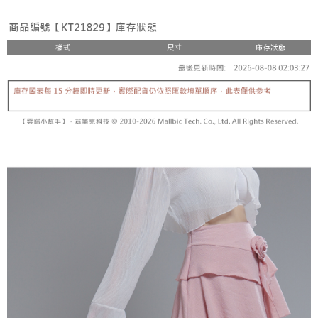
3. 訂單確認後不需事先繳費，商品會配送至您的指定地址。
消。如遇 “转专审核”未通过状况，表示未达系统评分，恕无法说明评估内
4. 下訂完成後，您的手機會收到一封繳費通知簡訊，APP會員則會收到
全家取貨付款
容。
AFTEE APP推播通知。
【缴款方式说明】
每笔NT$60，满NT$1,800(含以上)免运费
5. 收到商品當下無需繳費，確認無誤後，請再利用繳費通知簡訊或AFTEE
1. 分期款项不并入电信账单，“大哥付你分期”于每月结算日后寄送缴费提醒
APP於四大便利商店‧ATM/網銀等方式進行付款。
短信。
付款後全家取貨
2. 通过短信链接打开账单后，可选择 “超商条码／台湾大直营门市／银行转
請留意繳費期限為 14 天。唯有下載 AFTEE App 成為 AFTEE 會員者方能享
每笔NT$60，满NT$1,600(含以上)免运费
账／街口支付／iPASS MONEY”等通路缴费。
有最長 45 天內付款之服務。
已關閉，請勿下單
【注意事项】
繳費期限，為商家向您請款的時間，再加上使用AFTEE可延長的天數所計算
1. 本服务系由 “台湾大哥大股份有限公司”所提供，让用户于交易时，得通过
每笔NT$10,000
出。使用AFTEE下訂可以延長您收到商品前的繳費天數，但無法保證一定能
本服务购买商品或服务，并由商店将买卖／分期付款买卖价金债权让与本公
夠在期限內收到商品(例如:預購商品或預計到貨時間較長者)。因此無論收到
司后，依约使用本公司账单缴交账款。
已關閉，請勿下單(付取)
商品與否，仍需要請您在AFTEE規定的時間內完成繳費。
2. 基于同意付款使用 “大哥付你分期”之契约关系目的，商店将以您的个人资
每笔NT$10,000
料（包含姓名、电话或地址）提供予台湾大哥大进项收集、处理及利用，由
二、付款限制
台湾大哥大与本人进行分期账单所需资料之确认、核对及更正。
1. 初次使用 AFTEE 時，將依認證結果及本公司審查結果，核予每個人不同
7-11取貨付款
3. 完整用户服务条款，请详阅以下链接：
https://oppay.tw/userRule
之上限額度
2. 結帳金額須大於NT$30
每笔NT$60，满NT$1,800(含以上)免运费
3. 目前僅支援台灣會員
付款後7-11取貨
三、聲明條款
每笔NT$60，满NT$1,600(含以上)免运费
「AFTEE先享後付」(下稱本服務)乃由恩沛科技股份有限公司(下稱 AFTEE )
所提供，並由 AFTEE 向您收取款項。因使用本服務所須提供之個人資料(包
宅配
含但不限於訂購人姓名、電話，收件人姓名、電話、收件地址)，將交付予
AFTEE 於本服務必要服務範圍內運用。關於 AFTEE 對於個人資料之蒐集、
每笔NT$100，满NT$2,500(含以上)免运费