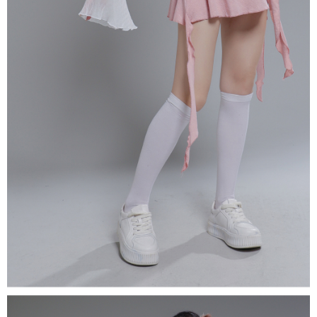
處理、利用，詳參 AFTEE 官網之『個人資料蒐集、處理及利用告知聲明』
（
https://aftee.tw/privacypolicy/
）。
國家/地區配送
查看运费
若款項超過繳費期限，將根據當次的金額加收年利率 16% 的逾期滯納金。
未成年的使用者，請事先徵得法定代理人或監護人之同意方可使用
AFTEE。
若您對於個人資料之處理、利用有任何疑問，或欲行使相關法律權利，請聯
繫恩沛科技股份有限公司。若您不同意我們將上開所示之個人資料，連同必
要之購買訂單資訊提供予 AFTEE ，或讓 AFTEE 蒐集處理利用您的個人資
料，請勿選用本服務。