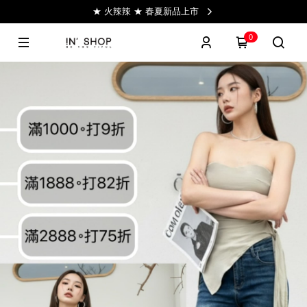
★ 火辣辣 ★ 春夏新品上市
0