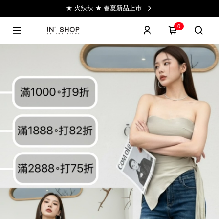
★ 火辣辣 ★ 春夏新品上市
0