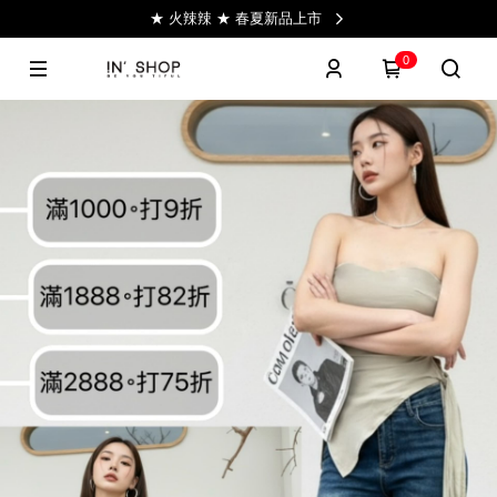
★ 火辣辣 ★ 春夏新品上市
0