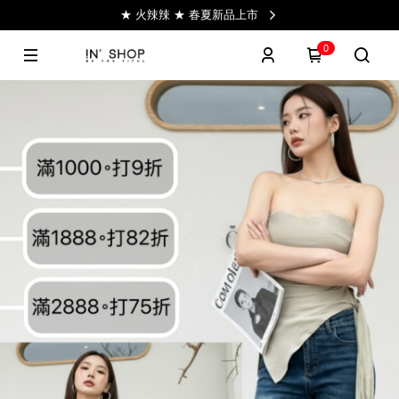
★ 火辣辣 ★ 春夏新品上市
0